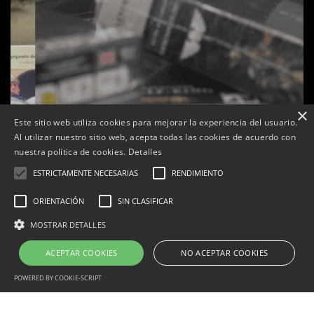
×
Este sitio web utiliza cookies para mejorar la experiencia del usuario.
Al utilizar nuestro sitio web, acepta todas las cookies de acuerdo con
s
La botiga L’K de Balaguer es converteix en nou punt
nuestra política de cookies.
Detalles
de referència de Warhammer a Lleida
ESTRICTAMENTE NECESARIAS
RENDIMIENTO
Per
Tàrrega Televisió
22, abril, 2026 - 08:10
ORIENTACIÓN
SIN CLASIFICAR
MOSTRAR DETALLES
ACEPTAR COOKIES
NO ACEPTAR COOKIES
Correu electrònic:
info@tarrega.tv
Telèfons: 648 45 71 14 | 669 32 28 46
© 2025 AUDIOVISUALS TÀRREGA S.L. Tots els drets reservats.
POWERED BY COOKIE-SCRIPT
Portal Web desenvolupat per CompsaOnline S.L.
Estrictamente necesarias
Rendimiento
Orientación