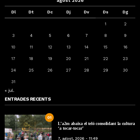
agost 2026
Dl
Dt
Dc
Dj
Dv
Ds
Dg
1
2
3
4
5
6
7
8
9
10
11
12
13
14
15
16
17
18
19
20
21
22
23
24
25
26
27
28
29
30
31
« jul.
ENTRADES RECENTS
01
L’a2m abaixa el teló consolidant la cultura
‘a tocar-tocar’
7, agost, 2026 - 11:49