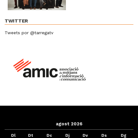
TWITTER
Tweets por @tarregatv
agost 2026
Dl
Dt
Dc
Dj
Dv
Ds
Dg