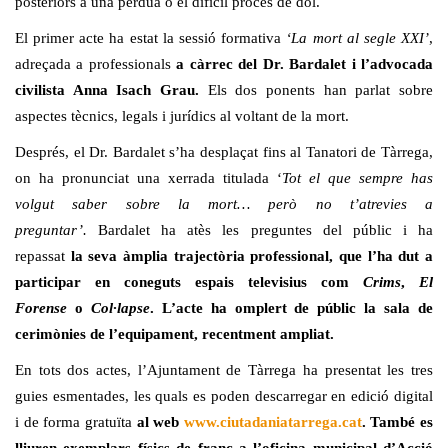
posteriors a una pèrdua o el difícil procés de dol.
El primer acte ha estat la sessió formativa
‘La mort al segle XXI’
,
adreçada a professionals
a càrrec del Dr. Bardalet i l’advocada
civilista Anna Isach Grau.
Els dos ponents han parlat sobre
aspectes tècnics, legals i jurídics al voltant de la mort.
Després, el Dr. Bardalet s’ha desplaçat fins al Tanatori de Tàrrega,
on ha pronunciat una xerrada titulada ‘
Tot el que sempre has
volgut saber sobre la mort… però no t’atrevies a
preguntar’.
Bardalet ha atès les preguntes del públic i ha
repassat
la seva àmplia trajectòria professional, que l’ha dut a
participar en coneguts espais televisius com
Crims
,
El
Forense
o
Col·lapse
. L’acte ha omplert de públic la sala de
cerimònies de l’equipament, recentment ampliat.
En tots dos actes, l’Ajuntament de Tàrrega ha presentat les tres
guies esmentades, les quals es poden descarregar en edició digital
i de forma gratuïta
al web
www.ciutadaniatarrega.cat
. També es
lliuren exemplars físics de franc a l’oficina municipal d’Acció