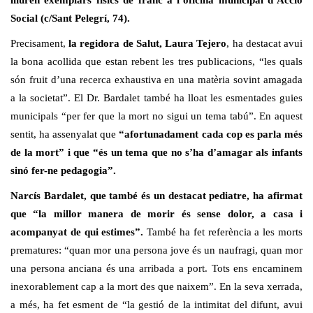
Social (c/Sant Pelegrí, 74).
Precisament,
la regidora de Salut, Laura Tejero
, ha destacat avui
la bona acollida que estan rebent les tres publicacions, “les quals
són fruit d’una recerca exhaustiva en una matèria sovint amagada
a la societat”. El Dr. Bardalet també ha lloat les esmentades guies
municipals “per fer que la mort no sigui un tema tabú”. En aquest
sentit, ha assenyalat que
“afortunadament cada cop es parla més
de la mort” i que “és un tema que no s’ha d’amagar als infants
sinó fer-ne pedagogia”.
Narcís Bardalet, que també és un destacat pediatre, ha afirmat
que “la millor manera de morir és sense dolor, a casa i
acompanyat de qui estimes”.
També ha fet referència a les morts
prematures: “quan mor una persona jove és un naufragi, quan mor
una persona anciana és una arribada a port. Tots ens encaminem
inexorablement cap a la mort des que naixem”. En la seva xerrada,
a més, ha fet esment de “la gestió de la intimitat del difunt, avui