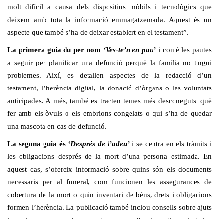
molt difícil a causa dels dispositius mòbils i tecnològics que
deixem amb tota la informació emmagatzemada. Aquest és un
aspecte que també s’ha de deixar establert en el testament”.
La primera guia du per nom
‘Ves-te’n en pau’
i conté les pautes
a seguir per planificar una defunció perquè la família no tingui
problemes. Així, es detallen aspectes de la redacció d’un
testament, l’herència digital, la donació d’òrgans o les voluntats
anticipades. A més, també es tracten temes més desconeguts: què
fer amb els òvuls o els embrions congelats o qui s’ha de quedar
una mascota en cas de defunció.
La segona guia és
‘Després de l’adeu’
i se centra en els tràmits i
les obligacions després de la mort d’una persona estimada. En
aquest cas, s’ofereix informació sobre quins són els documents
necessaris per al funeral, com funcionen les assegurances de
cobertura de la mort o quin inventari de béns, drets i obligacions
formen l’herència. La publicació també inclou consells sobre ajuts