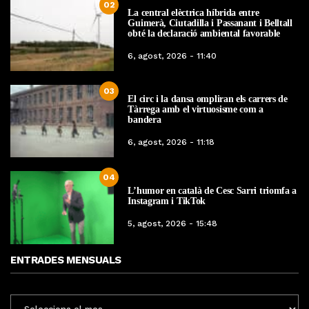
02
La central elèctrica híbrida entre
Guimerà, Ciutadilla i Passanant i Belltall
obté la declaració ambiental favorable
6, agost, 2026 - 11:40
03
El circ i la dansa ompliran els carrers de
Tàrrega amb el virtuosisme com a
bandera
6, agost, 2026 - 11:18
04
L’humor en català de Cesc Sarri triomfa a
Instagram i TikTok
5, agost, 2026 - 15:48
ENTRADES MENSUALS
ENTRADES