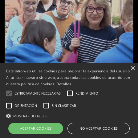
×
Este sitio web utiliza cookies para mejorar la experiencia del usuario.
Al utilizar nuestro sitio web, acepta todas las cookies de acuerdo con
nuestra política de cookies.
Detalles
ESTRICTAMENTE NECESARIAS
RENDIMIENTO
ORIENTACIÓN
SIN CLASIFICAR
a
Tàrrega celebra la 25a Fira del Medi Ambient
MOSTRAR DETALLES
Per
Tàrrega Televisió
18, octubre, 2025 - 12:26
ACEPTAR COOKIES
NO ACEPTAR COOKIES