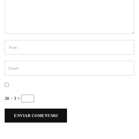
20 − 3 =