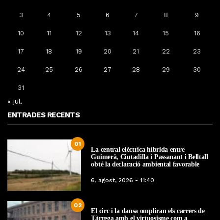
3
4
5
6
7
8
9
10
11
12
13
14
15
16
17
18
19
20
21
22
23
24
25
26
27
28
29
30
31
« jul.
ENTRADES RECENTS
01
La central elèctrica híbrida entre
Guimerà, Ciutadilla i Passanant i Belltall
obté la declaració ambiental favorable
6, agost, 2026 - 11:40
02
El circ i la dansa ompliran els carrers de
Tàrrega amb el virtuosisme com a