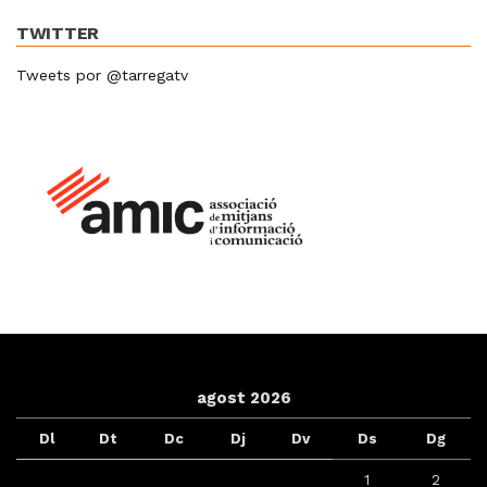
TWITTER
Tweets por @tarregatv
agost 2026
Dl
Dt
Dc
Dj
Dv
Ds
Dg
1
2