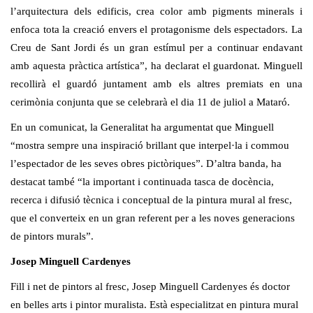
l’arquitectura dels edificis, crea color amb pigments minerals i
enfoca tota la creació envers el protagonisme dels espectadors. La
Creu de Sant Jordi és un gran estímul per a continuar endavant
amb aquesta pràctica artística”, ha declarat el guardonat. Minguell
recollirà el guardó juntament amb els altres premiats en una
cerimònia conjunta que se celebrarà el dia 11 de juliol a Mataró.
En un comunicat, la Generalitat ha argumentat que Minguell
“mostra sempre una inspiració brillant que interpel·la i commou
l’espectador de les seves obres pictòriques”. D’altra banda, ha
destacat també “la important i continuada tasca de docència,
recerca i difusió tècnica i conceptual de la pintura mural al fresc,
que el converteix en un gran referent per a les noves generacions
de pintors murals”.
Josep Minguell Cardenyes
Fill i net de pintors al fresc, Josep Minguell Cardenyes és doctor
en belles arts i pintor muralista. Està especialitzat en pintura mural