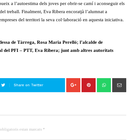
ueix a l’autoestima dels joves per obrir-se camí i aconseguir els
 del treball. Finalment, Eva Ribera encoratjà l’alumnat a
empreses del territori la seva col·laboració en aquesta iniciativa.
dessa de Tàrrega, Rosa Maria Perelló; l’alcalde de
l del PFI – PTT, Eva Ribera; junt amb altres autoritats
Share on Twitter
 obligatoris estan marcats *