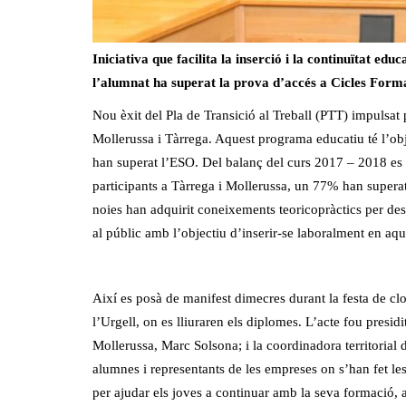
Iniciativa que facilita la inserció i la continuïtat ed
l’alumnat ha superat la prova d’accés a Cicles Form
Nou èxit del Pla de Transició al Treball (PTT) impulsa
Mollerussa i Tàrrega. Aquest programa educatiu té l’obj
han superat l’ESO. Del balanç del curs 2017 – 2018 es 
participants a Tàrrega i Mollerussa, un 77% han superat
noies han adquirit coneixements teoricopràctics per des
al públic amb l’objectiu d’inserir-se laboralment en aqu
Així es posà de manifest dimecres durant la festa de clo
l’Urgell, on es lliuraren els diplomes. L’acte fou presid
Mollerussa, Marc Solsona; i la coordinadora territorial 
alumnes i representants de les empreses on s’han fet les
per ajudar els joves a continuar amb la seva formació, a