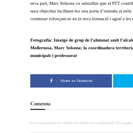
seva part, Marc Solsona va subratllar que el PTT contrib
seus objectius facilitant-los una porta d’entrada al món
continuar esforçant-se en la seva formació i agraí a les 
Fotografia: Imatge de grup de l’alumnat amb l’alcal
Mollerussa, Marc Solsona; la coordinadora territoria
municipals i professorat
Share on Facebook
Comenta
La vostra adreça de correu electrònic no es publicarà. Els camps