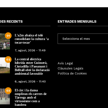
DES RECENTS
ENTRADES MENSUALS
L’a2m abaixa el teló
ENTRADES
01
consolidant la cultura ‘a
MENSUALS
tocar-tocar’
7, agost, 2026 - 11:49
La central elèctrica
02
híbrida entre Guimerà,
Tàrrega farà bategar la història
Avís Legal
Tàrrega edita un llibr
Ciutadilla i Passanant i
amb l’estrena de “Lo Pedrafoc”,
Clàusules Legals
història dels gegants d
Belltall obté la declaració
la nova bèstia festiva de
Política de Cookies
ambiental favorable
en el marc de la Fes
Guixanet
6, agost, 2026 - 11:40
Per
Tàrrega Televi
Per
Tàrrega Televisió
12, maig, 2026 - 0
El circ i la dansa
12, maig, 2026 - 09:29
03
ompliran els carrers de
Tàrrega amb el
virtuosisme com a
bandera