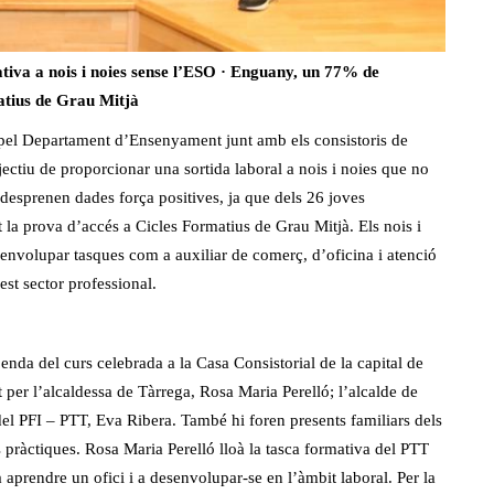
ucativa a nois i noies sense l’ESO · Enguany, un 77% de
atius de Grau Mitjà
t pel Departament d’Ensenyament junt amb els consistoris de
ectiu de proporcionar una sortida laboral a nois i noies que no
desprenen dades força positives, ja que dels 26 joves
 la prova d’accés a Cicles Formatius de Grau Mitjà. Els nois i
envolupar tasques com a auxiliar de comerç, d’oficina i atenció
est sector professional.
enda del curs celebrada a la Casa Consistorial de la capital de
it per l’alcaldessa de Tàrrega, Rosa Maria Perelló; l’alcalde de
del PFI – PTT, Eva Ribera. També hi foren presents familiars dels
 pràctiques. Rosa Maria Perelló lloà la tasca formativa del PTT
 aprendre un ofici i a desenvolupar-se en l’àmbit laboral. Per la