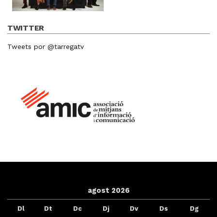
TWITTER
Tweets por @tarregatv
agost 2026
Dl
Dt
Dc
Dj
Dv
Ds
Dg