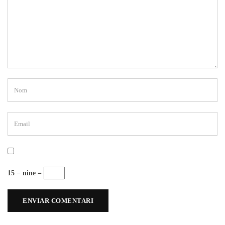
15 − nine =