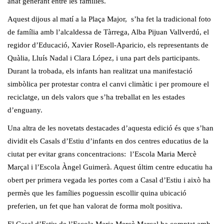
anat generant entre les famílies.
Aquest dijous al matí a la Plaça Major, s’ha fet la tradicional foto
de família amb l’alcaldessa de Tàrrega, Alba Pijuan Vallverdú, el
regidor d’Educació, Xavier Rosell-Aparicio, els representants de
Quàlia, Lluís Nadal i Clara López, i una part dels participants.
Durant la trobada, els infants han realitzat una manifestació
simbòlica per protestar contra el canvi climàtic i per promoure el
reciclatge, un dels valors que s’ha treballat en les estades
d’enguany.
Una altra de les novetats destacades d’aquesta edició és que s’han
dividit els Casals d’Estiu d’infants en dos centres educatius de la
ciutat per evitar grans concentracions: l’Escola Maria Mercè
Marçal i l’Escola Àngel Guimerà. Aquest últim centre educatiu ha
obert per primera vegada les portes com a Casal d’Estiu i això ha
permès que les famílies poguessin escollir quina ubicació
preferien, un fet que han valorat de forma molt positiva.