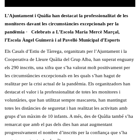
L’Ajuntament i Quàlia han destacat la professionalitat de les
monitores davant les circumstàncies excepcionals per la
pandèmia · Celebrats a L’Escola Maria Mercè Marçal,
l’Escola Àngel Guimerà i al Pavelló Municipal d’Esports
Els Casals d’Estiu de Tàrrega, organitzats per l’Ajuntament i la
Cooperativa de Lleure Quàlia del Grup Alba, han superat enguany
els 290 inscrits, una xifra que s’ha valorat molt positivament per
les circumstàncies excepcionals en les quals s’han hagut de
realitzar per la crisi actual de la pandèmia. Els organitzadors han
destacat el valor i la professionalitat de totes les monitores i
voluntàries, que han utilitzat sempre mascareta, han mantingut
totes les distàncies de seguretat i han realitzat les activitats amb
grups d’un màxim de 10 infants. A més, des de Quàlia també s’ha
remarcat que amb el pas dels dies han anat augmentant
progressivament el nombre d’inscrits per la confiança que s’ha