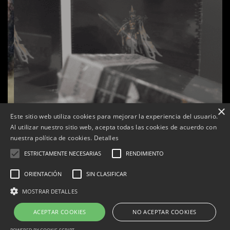
×
Este sitio web utiliza cookies para mejorar la experiencia del usuario.
Al utilizar nuestro sitio web, acepta todas las cookies de acuerdo con
nuestra política de cookies.
Detalles
ESTRICTAMENTE NECESARIAS
RENDIMIENTO
ORIENTACIÓN
SIN CLASIFICAR
s
La botiga L’K de Balaguer es converteix en nou punt
MOSTRAR DETALLES
de referència de Warhammer a Lleida
ACEPTAR COOKIES
NO ACEPTAR COOKIES
Per
Tàrrega Televisió
22, abril, 2026 - 08:10