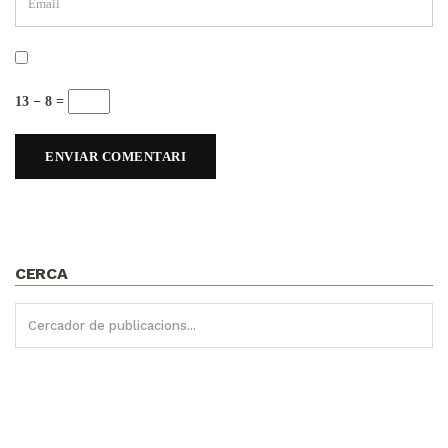
13 − 8 =
CERCA