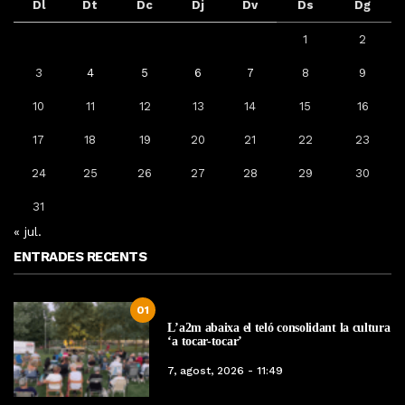
Dl
Dt
Dc
Dj
Dv
Ds
Dg
1
2
3
4
5
6
7
8
9
10
11
12
13
14
15
16
17
18
19
20
21
22
23
24
25
26
27
28
29
30
31
« jul.
ENTRADES RECENTS
01
L’a2m abaixa el teló consolidant la cultura
‘a tocar-tocar’
7, agost, 2026 - 11:49