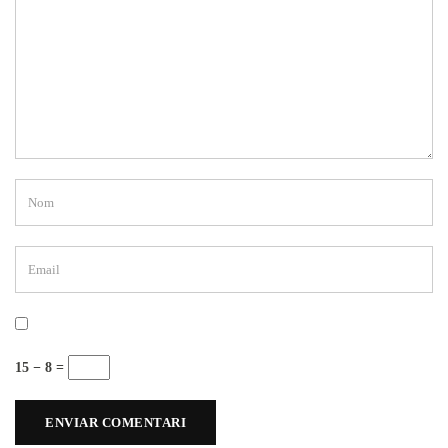
15 − 8 =