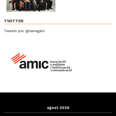
TWITTER
Tweets por @tarregatv
agost 2026