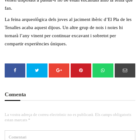
venen disposats a passar-s’ho bé estan encantats amb la feina que
fan.
La feina arqueològica dels joves al jaciment ibèric d’El Pla de les
Tenalles acaba aquest dijous. Un altre grup de nois i noies hi
tornarà l’any vinent per continuar excavant i sobretot per
compartir experiències úniques.
Comenta
La vostra adreça de correu electrònic no es publicarà. Els camps obligatoris
estan marcats *