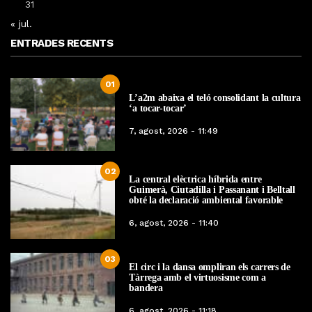
31
« jul.
ENTRADES RECENTS
01
L’a2m abaixa el teló consolidant la cultura
‘a tocar-tocar’
7, agost, 2026 - 11:49
02
La central elèctrica híbrida entre
Guimerà, Ciutadilla i Passanant i Belltall
obté la declaració ambiental favorable
6, agost, 2026 - 11:40
03
El circ i la dansa ompliran els carrers de
Tàrrega amb el virtuosisme com a
bandera
6, agost, 2026 - 11:18