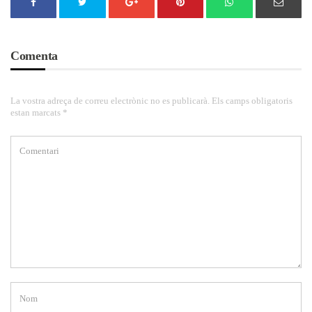
Comenta
La vostra adreça de correu electrònic no es publicarà. Els camps obligatoris
estan marcats *