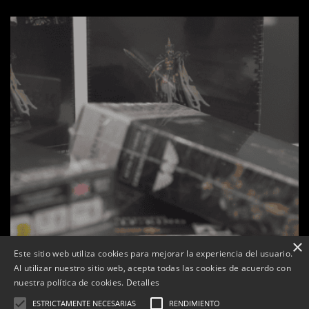
×
Este sitio web utiliza cookies para mejorar la experiencia del usuario.
Al utilizar nuestro sitio web, acepta todas las cookies de acuerdo con
s
La botiga L’K de Balaguer es converteix en nou punt
nuestra política de cookies.
Detalles
de referència de Warhammer a Lleida
ESTRICTAMENTE NECESARIAS
RENDIMIENTO