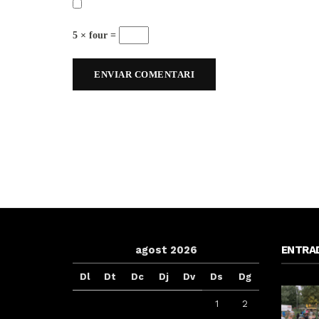
5 × four =
agost 2026
ENTRA
Dl
Dt
Dc
Dj
Dv
Ds
Dg
1
2