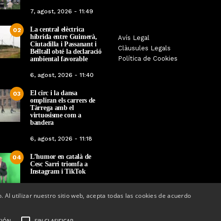
7, agost, 2026 - 11:49
La central elèctrica
02
híbrida entre Guimerà,
Les Gastrosàvies protagonitzen
Avís Legal
El respecte a la div
Ciutadilla i Passanant i
una gran trobada al Món Sant
Clàusules Legals
protagonista de la M
Belltall obté la declaració
Benet que referma el valor de la
Política de Cookies
ambiental favorable
Cinema Espiritual de
cuina tradicional
6, agost, 2026 - 11:40
Per
Tàrrega Televi
Per
Tàrrega Televisió
14, novembre, 2025 
El circ i la dansa
27, novembre, 2025 - 08:28
03
ompliran els carrers de
Tàrrega amb el
virtuosisme com a
bandera
6, agost, 2026 - 11:18
L’humor en català de
04
Cesc Sarri triomfa a
Instagram i TikTok
5, agost, 2026 - 15:48
o. Al utilizar nuestro sitio web, acepta todas las cookies de acuerdo
CIÓN
SIN CLASIFICAR