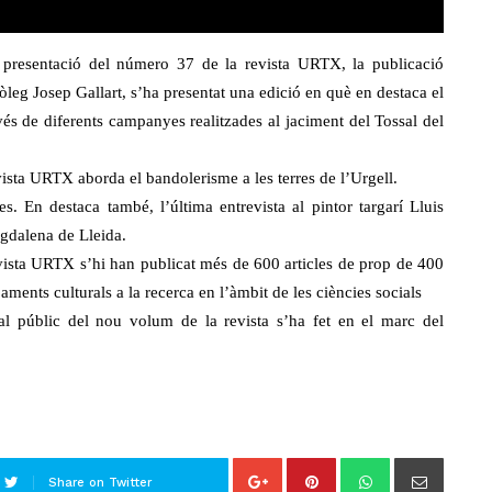
a presentació del número 37 de la revista URTX, la publicació
leg Josep Gallart, s’ha presentat una edició en què en destaca el
avés de diferents campanyes realitzades al jaciment del Tossal del
vista URTX aborda el bandolerisme a les terres de l’Urgell.
s. En destaca també, l’última entrevista al pintor targarí Lluis
agdalena de Lleida.
evista URTX s’hi han publicat més de 600 articles de prop de 400
ments culturals a la recerca en l’àmbit de les ciències socials
al públic del nou volum de la revista s’ha fet en el marc del
Share on Twitter