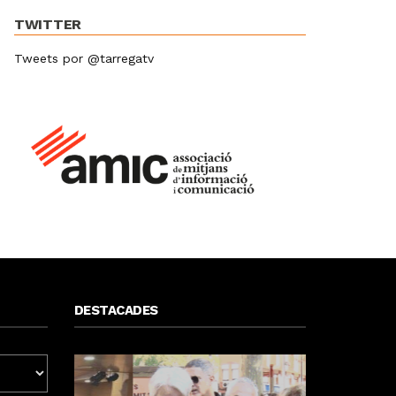
TWITTER
Tweets por @tarregatv
DESTACADES