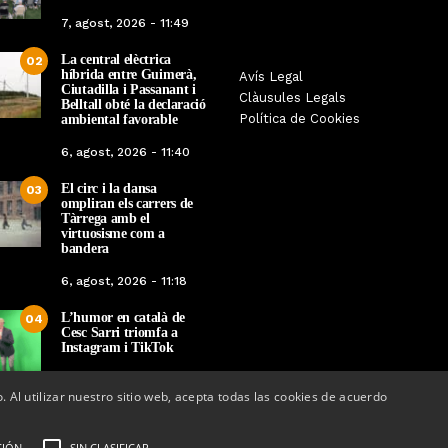
7, agost, 2026 - 11:49
La central elèctrica
02
híbrida entre Guimerà,
Tàrrega farà bategar la història
Avís Legal
Tàrrega edita un llibr
Ciutadilla i Passanant i
amb l’estrena de “Lo Pedrafoc”,
Clàusules Legals
història dels gegants d
Belltall obté la declaració
la nova bèstia festiva de
Política de Cookies
ambiental favorable
en el marc de la Fes
Guixanet
6, agost, 2026 - 11:40
Per
Tàrrega Televi
Per
Tàrrega Televisió
12, maig, 2026 - 0
El circ i la dansa
12, maig, 2026 - 09:29
03
ompliran els carrers de
Tàrrega amb el
virtuosisme com a
bandera
6, agost, 2026 - 11:18
L’humor en català de
04
Cesc Sarri triomfa a
Instagram i TikTok
5, agost, 2026 - 15:48
o. Al utilizar nuestro sitio web, acepta todas las cookies de acuerdo
CIÓN
SIN CLASIFICAR