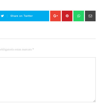
Share on Twitter
 obligatoris estan marcats *