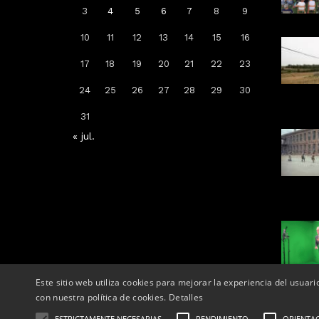
3
4
5
6
7
8
9
10
11
12
13
14
15
16
Arrenca la campanya de
17
18
19
20
21
22
23
vacunació: a qui li toca la de la
grip, COVID-19 o totes dues
24
25
26
27
28
29
30
Per
Tàrrega Televisió
31
14, octubre, 2025 - 08:04
« jul.
Este sitio web utiliza cookies para mejorar la experiencia del usuari
con nuestra política de cookies.
Detalles
ESTRICTAMENTE NECESARIAS
RENDIMIENTO
ORIENTA