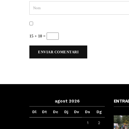
15 + 10 =
agost 2026
ENTRA
Dl
Dt
Dc
Dj
Dv
Ds
Dg
1
2