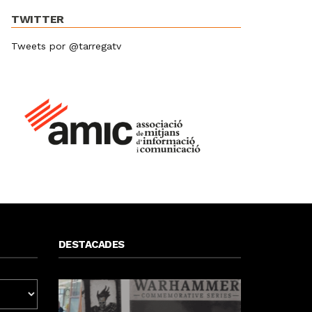
TWITTER
Tweets por @tarregatv
DESTACADES