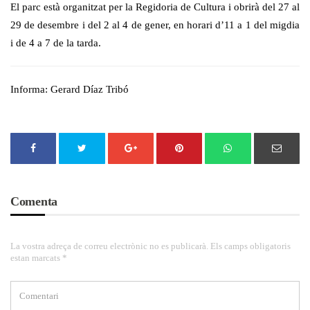
El parc està organitzat per la Regidoria de Cultura i obrirà del 27 al
29 de desembre i del 2 al 4 de gener, en horari d’11 a 1 del migdia
i de 4 a 7 de la tarda.
Informa: Gerard Díaz Tribó
Comenta
La vostra adreça de correu electrònic no es publicarà. Els camps obligatoris
estan marcats *