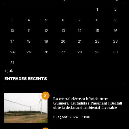
1
2
3
4
5
6
7
8
9
10
11
12
13
14
15
16
17
18
19
20
21
22
23
24
25
26
27
28
29
30
31
« jul.
ENTRADES RECENTS
01
La central elèctrica híbrida entre
Guimerà, Ciutadilla i Passanant i Belltall
obté la declaració ambiental favorable
6, agost, 2026 - 11:40