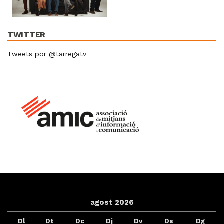
TWITTER
Tweets por @tarregatv
agost 2026
Dl
Dt
Dc
Dj
Dv
Ds
Dg