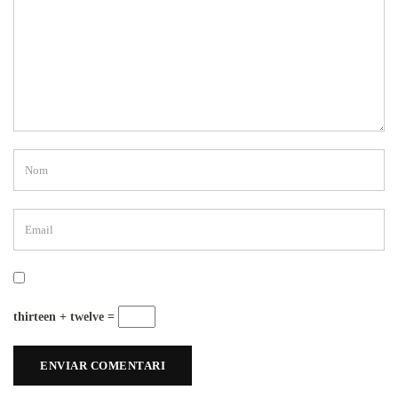
thirteen + twelve =