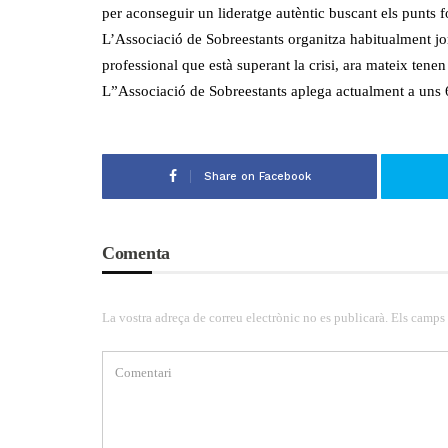
per aconseguir un lideratge autèntic buscant els punts f
L’Associació de Sobreestants organitza habitualment jor
professional que està superant la crisi, ara mateix tenen 
L”Associació de Sobreestants aplega actualment a uns 
Share on Facebook
Comenta
La vostra adreça de correu electrònic no es publicarà. Els camps