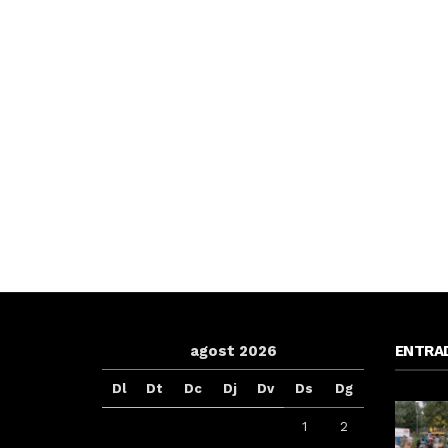
agost 2026
ENTRA
Dl
Dt
Dc
Dj
Dv
Ds
Dg
1
2