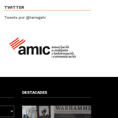
TWITTER
Tweets por @tarregatv
DESTACADES