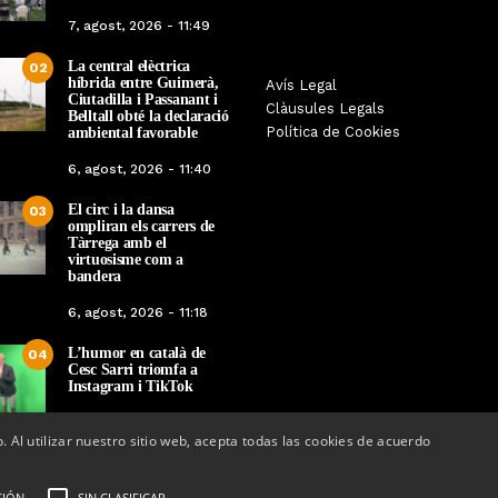
7, agost, 2026 - 11:49
La central elèctrica
02
híbrida entre Guimerà,
Tàrrega farà bategar la història
Avís Legal
Tàrrega edita un llibr
Ciutadilla i Passanant i
amb l’estrena de “Lo Pedrafoc”,
Clàusules Legals
història dels gegants d
Belltall obté la declaració
la nova bèstia festiva de
Política de Cookies
ambiental favorable
en el marc de la Fes
Guixanet
6, agost, 2026 - 11:40
Per
Tàrrega Televi
Per
Tàrrega Televisió
12, maig, 2026 - 0
El circ i la dansa
12, maig, 2026 - 09:29
03
ompliran els carrers de
Tàrrega amb el
virtuosisme com a
bandera
6, agost, 2026 - 11:18
L’humor en català de
04
Cesc Sarri triomfa a
Instagram i TikTok
5, agost, 2026 - 15:48
o. Al utilizar nuestro sitio web, acepta todas las cookies de acuerdo
CIÓN
SIN CLASIFICAR