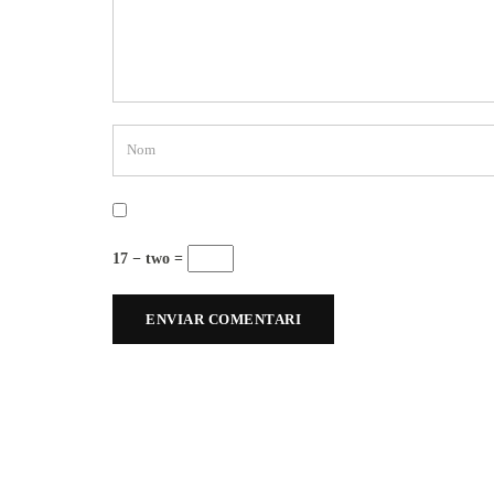
17 − two =