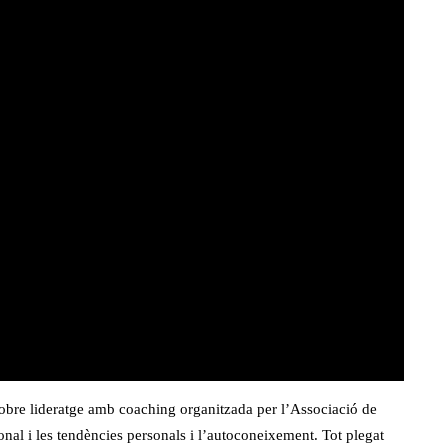
sobre lideratge amb coaching organitzada per l’Associació de
onal i les tendències personals i l’autoconeixement. Tot plegat