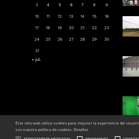
3
4
5
6
7
8
9
10
11
12
13
14
15
16
Arrenca la campanya de
17
18
19
20
21
22
23
vacunació: a qui li toca la de la
grip, COVID-19 o totes dues
24
25
26
27
28
29
30
Per
Tàrrega Televisió
31
14, octubre, 2025 - 08:04
« jul.
Este sitio web utiliza cookies para mejorar la experiencia del usuari
con nuestra política de cookies.
Detalles
ESTRICTAMENTE NECESARIAS
RENDIMIENTO
ORIENTA