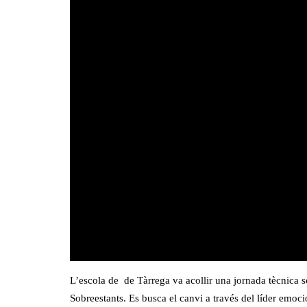
L’escola de de Tàrrega va acollir una jornada tècnica 
Sobreestants. Es busca el canvi a través del líder emoci