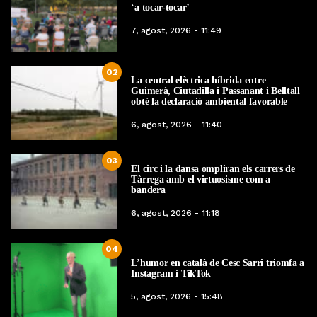
‘a tocar-tocar’
7, agost, 2026 - 11:49
02
La central elèctrica híbrida entre
Guimerà, Ciutadilla i Passanant i Belltall
obté la declaració ambiental favorable
6, agost, 2026 - 11:40
03
El circ i la dansa ompliran els carrers de
Tàrrega amb el virtuosisme com a
bandera
6, agost, 2026 - 11:18
04
L’humor en català de Cesc Sarri triomfa a
Instagram i TikTok
5, agost, 2026 - 15:48