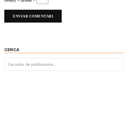
twenty + fifteen =
CERCA