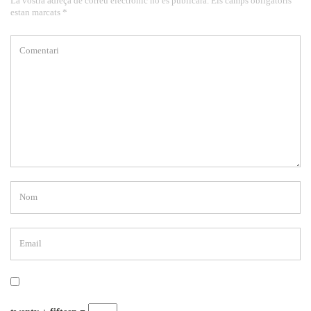
La vostra adreça de correu electrònic no es publicarà. Els camps obligatoris
estan marcats *