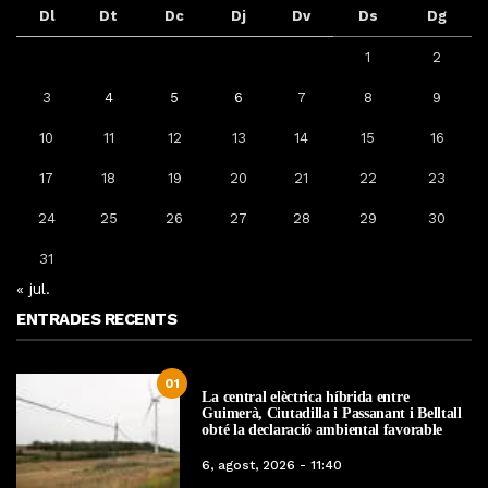
Dl
Dt
Dc
Dj
Dv
Ds
Dg
1
2
3
4
5
6
7
8
9
10
11
12
13
14
15
16
17
18
19
20
21
22
23
24
25
26
27
28
29
30
31
« jul.
ENTRADES RECENTS
01
La central elèctrica híbrida entre
Guimerà, Ciutadilla i Passanant i Belltall
obté la declaració ambiental favorable
6, agost, 2026 - 11:40