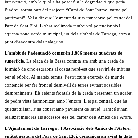
intervenció, amb la qual s’ha posat fi a la degradació que patia
l’indret, forma part del projecte “Camí de Sant Jaume: xarxa pel
patrimoni”. Val a dir que l’esmentada ruta transcorre pel costat del
Parc de Sant Eloi. L’obra realitzada també vol potenciar així
aquesta zona verda municipal, un dels símbols de Tàrrega, com a
punt d’encontre dels pelegrins.
L’àmbit de l’adequació comprèn 1.866 metres quadrats de
superfície.
La plaça de la Bassa compta ara amb una grada de
formigó de cinc esgraons al costat nord-est que servirà de tribuna
per al públic. Al mateix temps, l’estructura exerceix de mur de
contenció per fer front al desnivell de terres evitant possibles
despreniments. Els seients frontals de la grada presenten un acabat
de pedra vista harmonitzat amb l’entorn. L’espai central, que ha
quedat diàfan, s’ha cobert amb paviment de sauló. També s’han
realitzat millores als accessos des del carrer dels Amics de l’Arbre.
L’Ajuntament de Tàrrega i l’Associació dels Amics de l’Arbre,
entitat gestora del Parc de Sant Eloi, comunicaran aviat la data