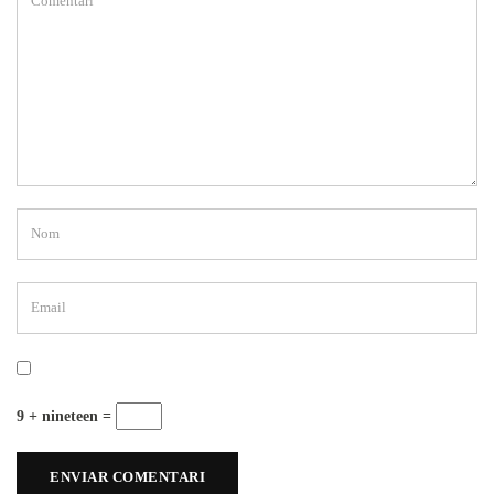
9 + nineteen =