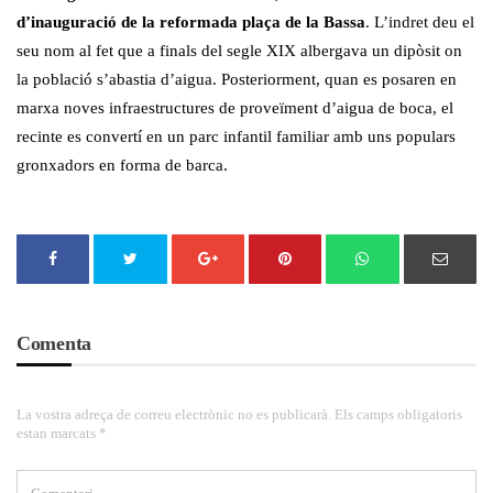
d’inauguració de la reformada plaça de la Bassa
. L’indret deu el
seu nom al fet que a finals del segle XIX albergava un dipòsit on
la població s’abastia d’aigua. Posteriorment, quan es posaren en
marxa noves infraestructures de proveïment d’aigua de boca, el
recinte es convertí en un parc infantil familiar amb uns populars
gronxadors en forma de barca.
Comenta
La vostra adreça de correu electrònic no es publicarà. Els camps obligatoris
estan marcats *