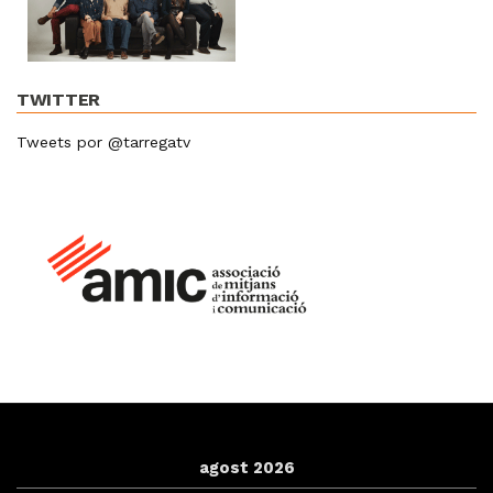
TWITTER
Tweets por @tarregatv
agost 2026