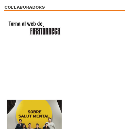
COL·LABORADORS