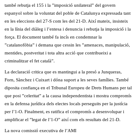
també rebutja el 155 i la ”imposició unilateral” del govern
espanyol sobre la voluntat del poble de Catalunya expressada tant
en les eleccions del 27-S com les del 21-D. Així mateix, insisteix
en la línia del diàleg i l’entesa i denuncia i rebutja la imposició i la
força. El document també fa incís en condemnar la
”catalanofòbia” i demana que cessin les ”amenaces, manipulació,
mentides, postveritat i tota altra acció que contribueixi a
criminalitzar el fet català”.
La declaració critica que es mantingui a la presó a Junqueras,
Forn, Sànchez i Cuixart i dóna suport a les seves famílies. També
diposita confiança en el Tribunal Europeu de Drets Humans per tal
que posi ”celeritat” a la causa independentista i mostra compromís
en la defensa jurídica dels electes locals perseguits per la justícia
per l’1-O. Finalment, es ratifica el compromís a desenvolupar i
amplificar el ”legat de l’1-O” així com els resultats del 21-D.
La nova comissió executiva de l’AMI