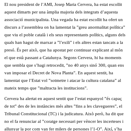
El nou president de l’AMI, Josep Maria Cervera, ha estat escollit
aquest dimarts per una àmplia majoria dels integrats d’aquesta
associació municipalista. Una vegada ha estat escollit ha ofert un
discurs a l’assemblea on ha lamentat la ”greu anormalitat política”
que viu el poble català i els seus representants polítics, alguns dels
quals han hagut de marxar a ”l’exili” i els altres estan tancats a la
presó. És per això, que ha apostat per continuar explicant al món
el que està passant a Catalunya. Segons Cervera, hi ha moments
que sembla que s’hagi retrocedit, ”no 40 anys sinó 300, quan ens
van imposar el Decret de Nova Planta”. En aquest sentit, ha
lamentat que l’Estat vol ”sotmetre i atacar la cultura catalana” al
mateix temps que ”maltracta les institucions”.
Cervera ha alertat en aquest sentit que l’estat espanyol ”és capaç
de tot” des de les instàncies més altes ”fins a les clavegueres”, el
Tribunal Constitucional (TC) i la judicatura. Això però, ha dit que
no el fa renunciar al ”coratge necessari per vèncer les incerteses i
allunyar la por com van fer milers de persones l’1-O”. Així, s’ha