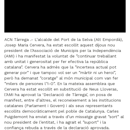
ACN Tàrrega .- L’alcalde del Port de la Selva (Alt Empordà),
Josep Maria Cervera, ha estat escollit aquest dijous nou
president de l’Associació de Municipis per la Independència
(AMI) i ha manifestat la voluntat de ”continuar treballant
amb unitat i generositat per fer efectiva la república
catalana”. Cervera ha admès que la ”incertesa actual pot
generar por” i que tampoc vol ser un ”màrtir ni un heroi”,
però ha demanat ”coratge” al món municipal com van fer
”milers de persones l’1-O”. En la mateixa assemblea que
Cervera ha estat escollit en substitució de Neus Lloveras,
l’AMI ha aprovat la ‘Declaració de Tàrrega’, on posa de
manifest, entre d’altres, el reconeixement a les institucions
catalanes (Parlament i Govern) i als seus representants
escollits democràticament pel poble de Catalunya. Carles
Puigdemont ha enviat a través d’un missatge gravat ”sort” al
nou president de l’entitat, i ha agraït el ”suport” i la
confiança rebuda a través de la declaració aprovada.