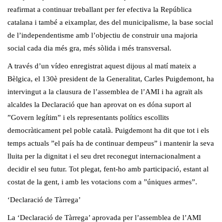
reafirmat a continuar treballant per fer efectiva la República
catalana i també a eixamplar, des del municipalisme, la base social
de l’independentisme amb l’objectiu de construir una majoria
social cada dia més gra, més sòlida i més transversal.
A través d’un vídeo enregistrat aquest dijous al matí mateix a
Bèlgica, el 130è president de la Generalitat, Carles Puigdemont, ha
intervingut a la clausura de l’assemblea de l’AMI i ha agraït als
alcaldes la Declaració que han aprovat on es dóna suport al
”Govern legítim” i els representants polítics escollits
democràticament pel poble català. Puigdemont ha dit que tot i els
temps actuals ”el país ha de continuar dempeus” i mantenir la seva
lluita per la dignitat i el seu dret reconegut internacionalment a
decidir el seu futur. Tot plegat, fent-ho amb participació, estant al
costat de la gent, i amb les votacions com a ”úniques armes”.
‘Declaració de Tàrrega’
La ‘Declaració de Tàrrega’ aprovada per l’assemblea de l’AMI