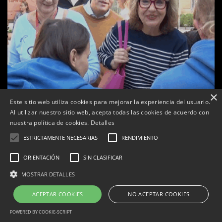
×
Este sitio web utiliza cookies para mejorar la experiencia del usuario.
Al utilizar nuestro sitio web, acepta todas las cookies de acuerdo con
nuestra política de cookies.
Detalles
ESTRICTAMENTE NECESARIAS
RENDIMIENTO
ORIENTACIÓN
SIN CLASIFICAR
a
Tàrrega celebra la 25a Fira del Medi Ambient
MOSTRAR DETALLES
Per
Tàrrega Televisió
18, octubre, 2025 - 12:26
ACEPTAR COOKIES
NO ACEPTAR COOKIES
POWERED BY COOKIE-SCRIPT