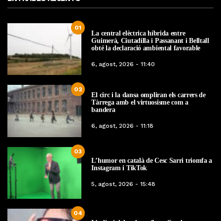
01
La central elèctrica híbrida entre
Guimerà, Ciutadilla i Passanant i Belltall
obté la declaració ambiental favorable
6, agost, 2026 - 11:40
02
El circ i la dansa ompliran els carrers de
Tàrrega amb el virtuosisme com a
bandera
6, agost, 2026 - 11:18
03
L’humor en català de Cesc Sarri triomfa a
Instagram i TikTok
5, agost, 2026 - 15:48
04