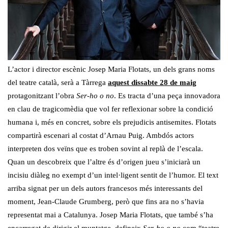
L’actor i director escènic Josep Maria Flotats, un dels grans noms
del teatre català, serà a Tàrrega
aquest dissabte 28 de maig
protagonitzant l’obra
Ser-ho o no
. Es tracta d’una peça innovadora
en clau de tragicomèdia que vol fer reflexionar sobre la condició
humana i, més en concret, sobre els prejudicis antisemites. Flotats
compartirà escenari al costat d’Arnau Puig. Ambdós actors
interpreten dos veïns que es troben sovint al replà de l’escala.
Quan un descobreix que l’altre és d’origen jueu s’iniciarà un
incisiu diàleg no exempt d’un intel·ligent sentit de l’humor. El text
arriba signat per un dels autors francesos més interessants del
moment, Jean-Claude Grumberg, però que fins ara no s’havia
representat mai a Catalunya. Josep Maria Flotats, que també s’ha
encarregat de dirigir el muntatge, defineix
Ser-ho o no
com “teatre