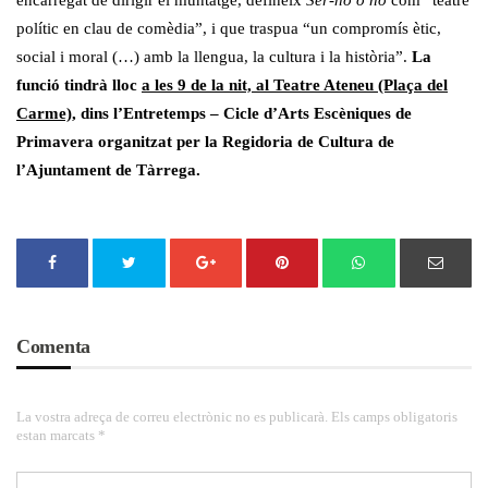
polític en clau de comèdia”, i que traspua “un compromís ètic,
social i moral (…) amb la llengua, la cultura i la història”.
La
funció tindrà lloc
a les 9 de la nit, al Teatre Ateneu (Plaça del
Carme)
, dins l’Entretemps – Cicle d’Arts Escèniques de
Primavera organitzat per la Regidoria de Cultura de
l’Ajuntament de Tàrrega.
Comenta
La vostra adreça de correu electrònic no es publicarà. Els camps obligatoris
estan marcats *