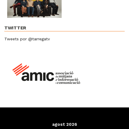
TWITTER
Tweets por @tarregatv
agost 2026