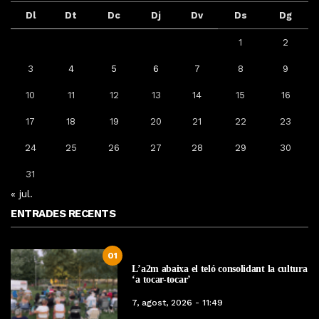
Dl
Dt
Dc
Dj
Dv
Ds
Dg
1
2
3
4
5
6
7
8
9
10
11
12
13
14
15
16
17
18
19
20
21
22
23
24
25
26
27
28
29
30
31
« jul.
ENTRADES RECENTS
01
L’a2m abaixa el teló consolidant la cultura
‘a tocar-tocar’
7, agost, 2026 - 11:49