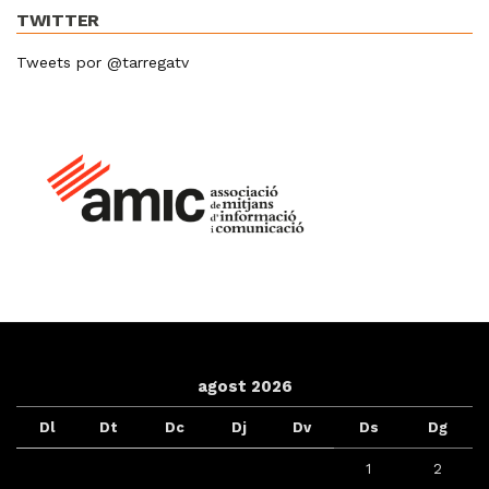
TWITTER
Tweets por @tarregatv
agost 2026
Dl
Dt
Dc
Dj
Dv
Ds
Dg
1
2