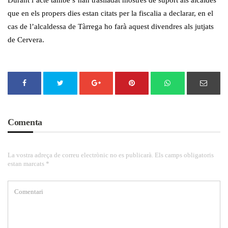
Durant l’acte també s’han traslladat mostres de suport als alcaldes
que en els propers dies estan citats per la fiscalia a declarar, en el
cas de l’alcaldessa de Tàrrega ho farà aquest divendres als jutjats
de Cervera.
Comenta
La vostra adreça de correu electrònic no es publicarà. Els camps obligatoris
estan marcats *