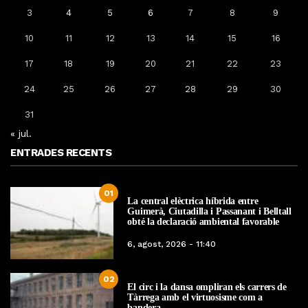
3
4
5
6
7
8
9
10
11
12
13
14
15
16
17
18
19
20
21
22
23
24
25
26
27
28
29
30
31
« jul.
ENTRADES RECENTS
01
La central elèctrica híbrida entre
Guimerà, Ciutadilla i Passanant i Belltall
obté la declaració ambiental favorable
6, agost, 2026 - 11:40
02
El circ i la dansa ompliran els carrers de
Tàrrega amb el virtuosisme com a
bandera