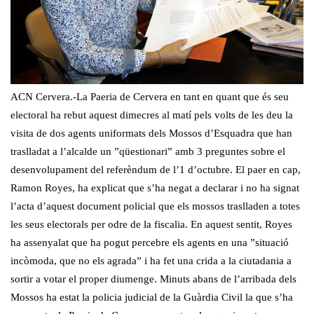
ACN Cervera.-La Paeria de Cervera en tant en quant que és seu
electoral ha rebut aquest dimecres al matí pels volts de les deu la
visita de dos agents uniformats dels Mossos d’Esquadra que han
traslladat a l’alcalde un ”qüestionari” amb 3 preguntes sobre el
desenvolupament del referèndum de l’1 d’octubre. El paer en cap,
Ramon Royes, ha explicat que s’ha negat a declarar i no ha signat
l’acta d’aquest document policial que els mossos traslladen a totes
les seus electorals per odre de la fiscalia. En aquest sentit, Royes
ha assenyalat que ha pogut percebre els agents en una ”situació
incòmoda, que no els agrada” i ha fet una crida a la ciutadania a
sortir a votar el proper diumenge. Minuts abans de l’arribada dels
Mossos ha estat la policia judicial de la Guàrdia Civil la que s’ha