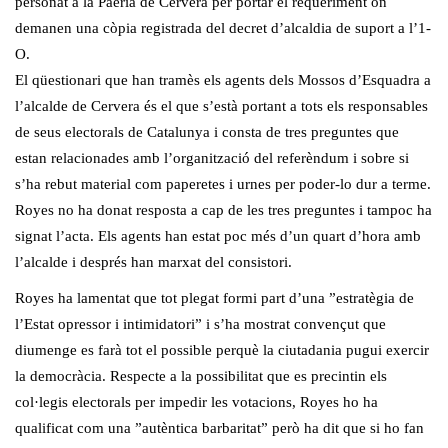
personat a la Paeria de Cervera per portar el requeriment on
demanen una còpia registrada del decret d’alcaldia de suport a l’1-
O.
El qüestionari que han tramès els agents dels Mossos d’Esquadra a
l’alcalde de Cervera és el que s’està portant a tots els responsables
de seus electorals de Catalunya i consta de tres preguntes que
estan relacionades amb l’organització del referèndum i sobre si
s’ha rebut material com paperetes i urnes per poder-lo dur a terme.
Royes no ha donat resposta a cap de les tres preguntes i tampoc ha
signat l’acta. Els agents han estat poc més d’un quart d’hora amb
l’alcalde i després han marxat del consistori.
Royes ha lamentat que tot plegat formi part d’una ”estratègia de
l’Estat opressor i intimidatori” i s’ha mostrat convençut que
diumenge es farà tot el possible perquè la ciutadania pugui exercir
la democràcia. Respecte a la possibilitat que es precintin els
col·legis electorals per impedir les votacions, Royes ho ha
qualificat com una ”autèntica barbaritat” però ha dit que si ho fan