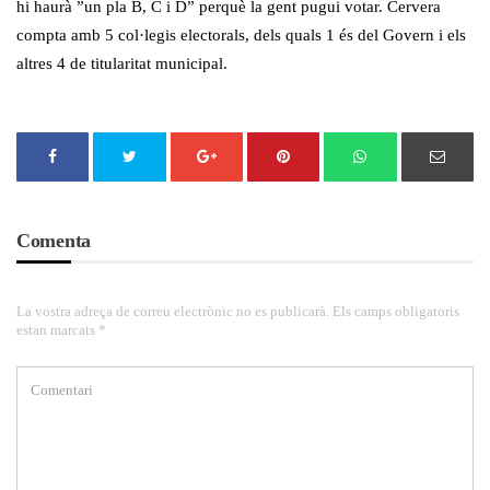
hi haurà ”un pla B, C i D” perquè la gent pugui votar. Cervera
compta amb 5 col·legis electorals, dels quals 1 és del Govern i els
altres 4 de titularitat municipal.
Comenta
La vostra adreça de correu electrònic no es publicarà. Els camps obligatoris
estan marcats *