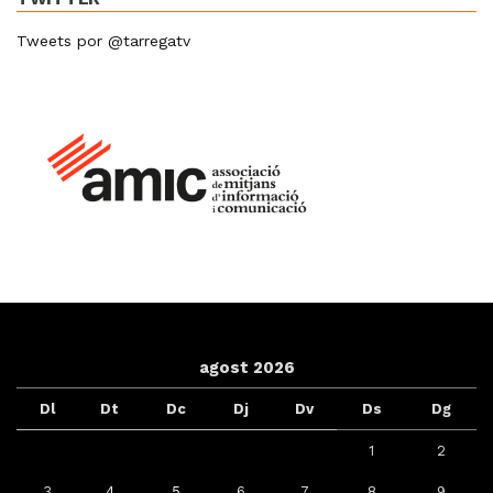
Tweets por @tarregatv
agost 2026
Dl
Dt
Dc
Dj
Dv
Ds
Dg
1
2
3
4
5
6
7
8
9