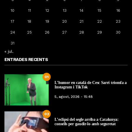
10
11
12
13
14
15
16
17
18
19
20
21
22
23
24
25
26
27
28
29
30
31
« jul.
ENTRADES RECENTS
01
L’humor en català de Cesc Sarri triomfa a
Instagram i TikTok
5, agost, 2026 - 15:48
02
L’eclipsi del segle arriba a Catalunya:
consells per gaudir-lo amb seguretat