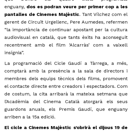
enguany,
dos es podran veure per primer cop a les
pantalles de Cinemes Majèstic
. Tant Vílchez com el
gerent de Circuït Urgellenc, Pere Aumedes, refermen
“la importància de continuar apostant per la cultura
audiovisual en català, que tants èxits ha aconseguit
recentment amb el film ‘Alcarràs’ com a vaixell
insígnia”.
La programació del Cicle Gaudí a Tàrrega, a més,
comptarà amb la presència a la sala de directors i
membres dels equips tècnics dels films, promovent
el contacte directe entre creadors i espectadors. Com
de costum, la cita arribarà la mateixa setmana que
l’Acadèmia del Cinema Català atorgarà els seus
guardons anuals, els Premis Gaudí, que enguany
arriben a la 15a edició.
El cicle a Cinemes Majèstic s’obrirà el dijous 19 de