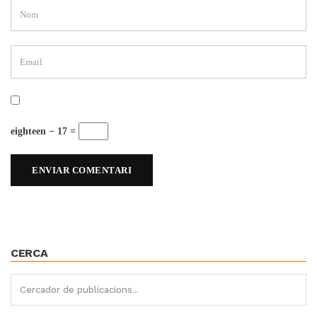
eighteen − 17 =
CERCA