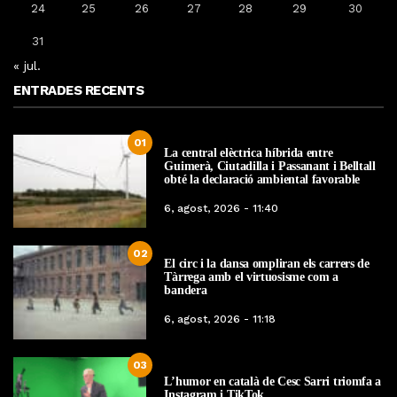
24
25
26
27
28
29
30
31
« jul.
ENTRADES RECENTS
01
La central elèctrica híbrida entre
Guimerà, Ciutadilla i Passanant i Belltall
obté la declaració ambiental favorable
6, agost, 2026 - 11:40
02
El circ i la dansa ompliran els carrers de
Tàrrega amb el virtuosisme com a
bandera
6, agost, 2026 - 11:18
03
L’humor en català de Cesc Sarri triomfa a
Instagram i TikTok