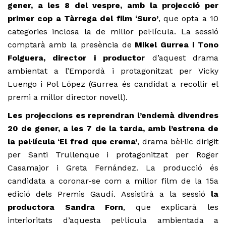
gener, a les 8 del vespre, amb la projecció per
primer cop a Tàrrega del film ‘Suro’
, que opta a 10
categories inclosa la de millor pel·lícula. La sessió
comptarà amb la presència de
Mikel Gurrea i Tono
Folguera, director i productor
d’aquest drama
ambientat a l’Empordà i protagonitzat per Vicky
Luengo i Pol López (Gurrea és candidat a recollir el
premi a millor director novell).
Les projeccions es reprendran l’endemà divendres
20 de gener, a les 7 de la tarda, amb l’estrena de
la pel·lícula ‘El fred que crema’
, drama bèl·lic dirigit
per Santi Trullenque i protagonitzat per Roger
Casamajor i Greta Fernández. La producció és
candidata a coronar-se com a millor film de la 15a
edició dels Premis Gaudí. Assistirà a la sessió
la
productora Sandra Forn
, que explicarà les
interioritats d’aquesta pel·lícula ambientada a