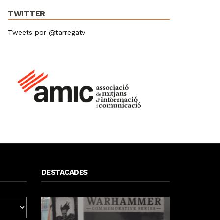
TWITTER
Tweets por @tarregatv
DESTACADES