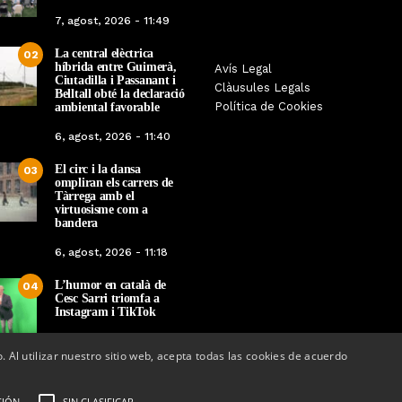
7, agost, 2026 - 11:49
La central elèctrica
02
híbrida entre Guimerà,
Tàrrega farà bategar la història
Avís Legal
Tàrrega edita un llibr
Ciutadilla i Passanant i
amb l’estrena de “Lo Pedrafoc”,
Clàusules Legals
història dels gegants d
Belltall obté la declaració
la nova bèstia festiva de
Política de Cookies
ambiental favorable
en el marc de la Fes
Guixanet
6, agost, 2026 - 11:40
Per
Tàrrega Televi
Per
Tàrrega Televisió
12, maig, 2026 - 0
El circ i la dansa
12, maig, 2026 - 09:29
03
ompliran els carrers de
Tàrrega amb el
virtuosisme com a
bandera
6, agost, 2026 - 11:18
L’humor en català de
04
Cesc Sarri triomfa a
Instagram i TikTok
5, agost, 2026 - 15:48
o. Al utilizar nuestro sitio web, acepta todas las cookies de acuerdo
CIÓN
SIN CLASIFICAR