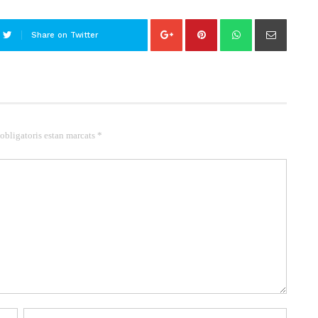
Share on Twitter
 obligatoris estan marcats *