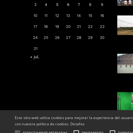
3
4
5
6
7
8
9
10
11
12
13
14
15
16
Arrenca la campanya de
17
18
19
20
21
22
23
vacunació: a qui li toca la de la
grip, COVID-19 o totes dues
24
25
26
27
28
29
30
Per
Tàrrega Televisió
31
14, octubre, 2025 - 08:04
« jul.
Este sitio web utiliza cookies para mejorar la experiencia del usuari
con nuestra política de cookies.
Detalles
ESTRICTAMENTE NECESARIAS
RENDIMIENTO
ORIENTA