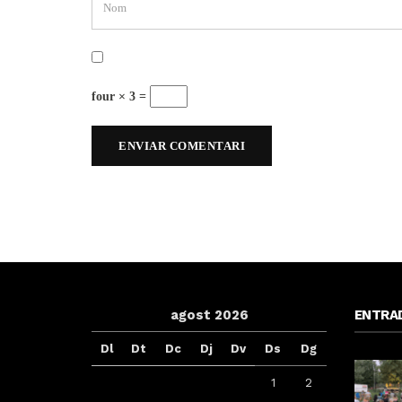
four × 3 =
agost 2026
ENTRA
Dl
Dt
Dc
Dj
Dv
Ds
Dg
1
2