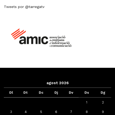
Tweets por @tarregatv
agost 2026
Dl
Dt
Dc
Dj
Dv
Ds
Dg
1
2
3
4
5
6
7
8
9