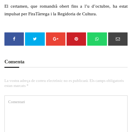
El certamen, que romandrà obert fins a l’u d’octubre, ha estat
impulsat per FiraTàrrega i la Regidoria de Cultura.
Comenta
La vostra adreça de correu electrònic no es publicarà. Els camps obligatoris
estan marcats *