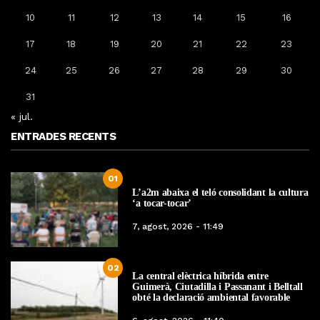
10
11
12
13
14
15
16
17
18
19
20
21
22
23
24
25
26
27
28
29
30
31
« jul.
ENTRADES RECENTS
01
L’a2m abaixa el teló consolidant la cultura
‘a tocar-tocar’
7, agost, 2026 - 11:49
02
La central elèctrica híbrida entre
Guimerà, Ciutadilla i Passanant i Belltall
obté la declaració ambiental favorable