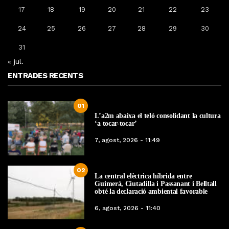
17
18
19
20
21
22
23
24
25
26
27
28
29
30
31
« jul.
ENTRADES RECENTS
01
L’a2m abaixa el teló consolidant la cultura
‘a tocar-tocar’
7, agost, 2026 - 11:49
02
La central elèctrica híbrida entre
Guimerà, Ciutadilla i Passanant i Belltall
obté la declaració ambiental favorable
6, agost, 2026 - 11:40