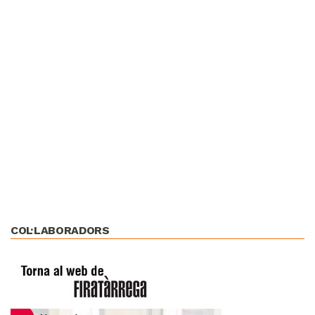
COL·LABORADORS