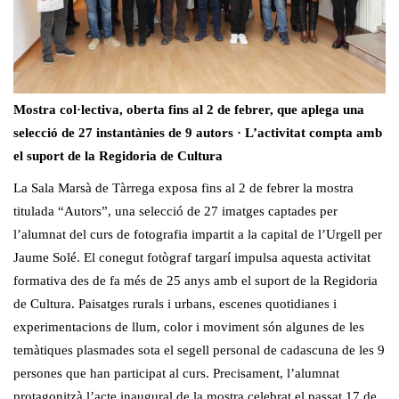
Mostra col·lectiva, oberta fins al 2 de febrer, que aplega una
selecció de 27 instantànies de 9 autors · L’activitat compta amb
el suport de la Regidoria de Cultura
La Sala Marsà de Tàrrega exposa fins al 2 de febrer la mostra
titulada “Autors”, una selecció de 27 imatges captades per
l’alumnat del curs de fotografia impartit a la capital de l’Urgell per
Jaume Solé. El conegut fotògraf targarí impulsa aquesta activitat
formativa des de fa més de 25 anys amb el suport de la Regidoria
de Cultura. Paisatges rurals i urbans, escenes quotidianes i
experimentacions de llum, color i moviment són algunes de les
temàtiques plasmades sota el segell personal de cadascuna de les 9
persones que han participat al curs. Precisament, l’alumnat
protagonitzà l’acte inaugural de la mostra celebrat el passat 17 de