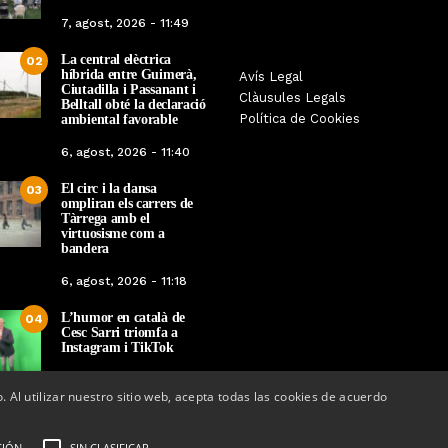
7, agost, 2026 - 11:49
La central elèctrica
02
híbrida entre Guimerà,
Tàrrega farà bategar la història
Avís Legal
Tàrrega edita un llibr
Ciutadilla i Passanant i
amb l’estrena de “Lo Pedrafoc”,
Clàusules Legals
història dels gegants d
Belltall obté la declaració
la nova bèstia festiva de
Política de Cookies
ambiental favorable
en el marc de la Fes
Guixanet
6, agost, 2026 - 11:40
Per
Tàrrega Televi
Per
Tàrrega Televisió
12, maig, 2026 - 0
El circ i la dansa
12, maig, 2026 - 09:29
03
ompliran els carrers de
Tàrrega amb el
virtuosisme com a
bandera
6, agost, 2026 - 11:18
L’humor en català de
04
Cesc Sarri triomfa a
Instagram i TikTok
5, agost, 2026 - 15:48
o. Al utilizar nuestro sitio web, acepta todas las cookies de acuerdo
CIÓN
SIN CLASIFICAR