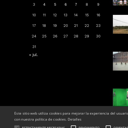
3
4
5
6
7
8
9
10
11
12
13
14
15
16
Arrenca la campanya de
17
18
19
20
21
22
23
vacunació: a qui li toca la de la
grip, COVID-19 o totes dues
24
25
26
27
28
29
30
Per
Tàrrega Televisió
31
14, octubre, 2025 - 08:04
« jul.
Este sitio web utiliza cookies para mejorar la experiencia del usuari
con nuestra política de cookies.
Detalles
ESTRICTAMENTE NECESARIAS
RENDIMIENTO
ORIENTA