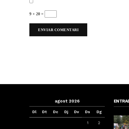
9 + 20 =
agost 2026
ENTRA
Dl
Dt
Dc
Dj
Dv
Ds
Dg
1
2