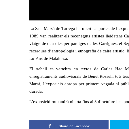
La Sala Marsà de Tàrrega ha obert les portes de l’expos
1989 van realitzar els reconeguts artistes lleidatans 
viatge de deu dies per paratges de les Garrigues, el Seg
recerques d’antropologia i etnografia de caire artístic, l
Lo País de Maialussa.
El treball es vertebra en textos de Carles Hac M
enregistraments audiovisuals de Benet Rossell, tots tre
Marsà, l’exposició apropa per primera vegada al públi
durada.
L’exposició romandrà oberta fins al 3 d’octubre i es pod
Share on Facebook