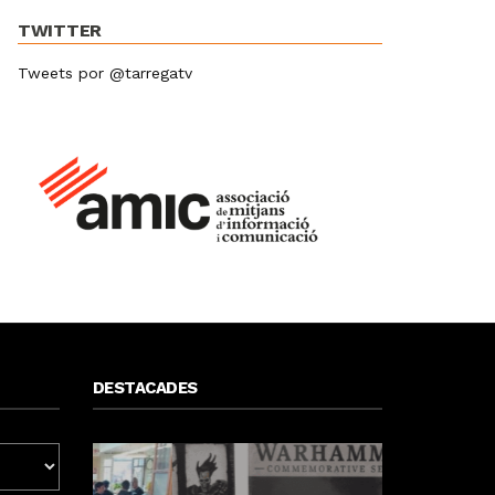
TWITTER
Tweets por @tarregatv
DESTACADES