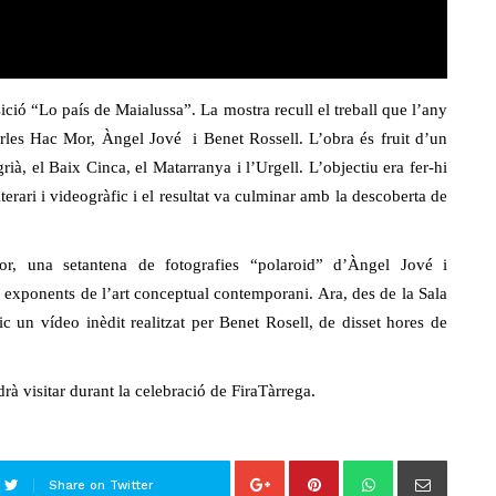
ició “Lo país de Maialussa”. La mostra recull el treball que l’any
Carles Hac Mor, Àngel Jové i Benet Rossell. L’obra és fruit d’un
rià, el Baix Cinca, el Matarranya i l’Urgell. L’objectiu era fer-hi
iterari i videogràfic i el resultat va culminar amb la descoberta de
or, una setantena de fotografies “polaroid” d’Àngel Jové i
s exponents de l’art conceptual contemporani. Ara, des de la Sala
c un vídeo inèdit realitzat per Benet Rosell, de disset hores de
rà visitar durant la celebració de FiraTàrrega.
Share on Twitter