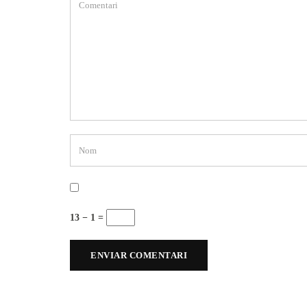
13 − 1 =