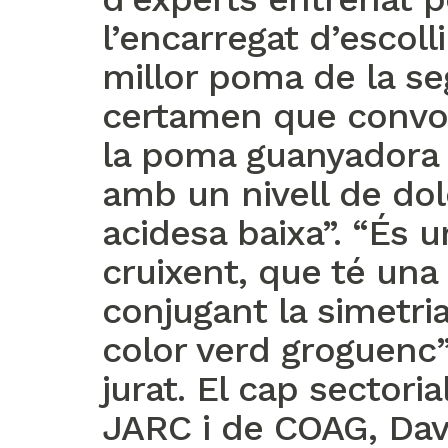
l’encarregat d’escolli
millor poma de la se
certamen que convo
la poma guanyadora 
amb un nivell de dol
acidesa baixa”. “És u
cruixent, que té una
conjugant la simetri
color verd groguenc”,
jurat. El cap sectoria
JARC i de COAG, Dav