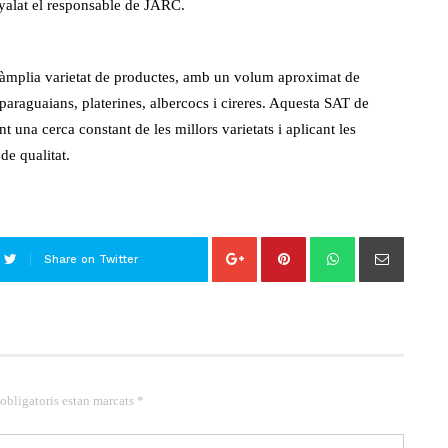
yalat el responsable de JARC.
na àmplia varietat de productes, amb un volum aproximat de
paraguaians, platerines, albercocs i cireres. Aquesta SAT de
 una cerca constant de les millors varietats i aplicant les
de qualitat.
Share on Twitter
 obligatoris estan marcats *