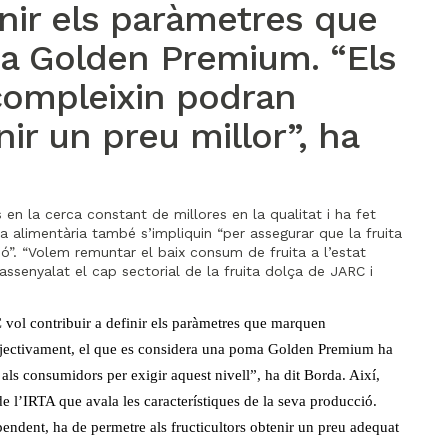
inir els paràmetres que
ma Golden Premium. “Els
compleixin podran
ir un preu millor”, ha
 en la cerca constant de millores en la qualitat i ha fet
a alimentària també s’impliquin “per assegurar que la fruita
”. “Volem remuntar el baix consum de fruita a l’estat
assenyalat el cap sectorial de la fruita dolça de JARC i
ol contribuir a definir els paràmetres que marquen
, objectivament, el que es considera una poma Golden Premium ha
i als consumidors per exigir aquest nivell”, ha dit Borda. Així,
e l’IRTA que avala les característiques de la seva producció.
ndent, ha de permetre als fructicultors obtenir un preu adequat