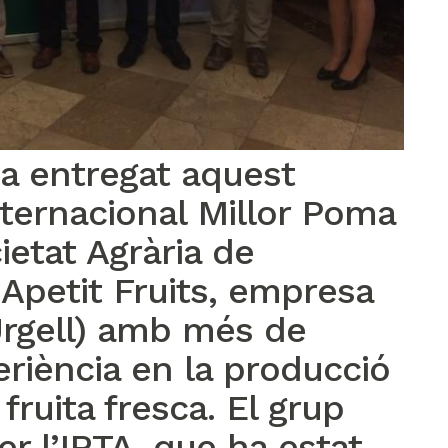
ha entregat aquest
ternacional Millor Poma
ietat Agrària de
Apetit Fruits, empresa
Urgell) amb més de
riència en la producció
fruita fresca. El grup
r l’IRTA, que ha estat