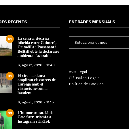
DES RECENTS
ENTRADES MENSUALS
La central elèctrica
ENTRADES
01
híbrida entre Guimerà,
MENSUALS
Ciutadilla i Passanant i
Belltall obté la declaració
ambiental favorable
6, agost, 2026 - 11:40
Les Gastrosàvies protagonitzen
Avís Legal
El respecte a la div
El circ i la dansa
02
una gran trobada al Món Sant
Clàusules Legals
protagonista de la M
ompliran els carrers de
Benet que referma el valor de la
Política de Cookies
Tàrrega amb el
Cinema Espiritual de
cuina tradicional
virtuosisme com a
bandera
Per
Tàrrega Televi
Per
Tàrrega Televisió
14, novembre, 2025 
6, agost, 2026 - 11:18
27, novembre, 2025 - 08:28
L’humor en català de
03
Cesc Sarri triomfa a
Instagram i TikTok