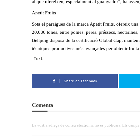
al que ofereixen, especialment al guanyador”, ha assen
Apetit Fruits
Sota el paraigües de la marca Apetit Fruits, ofereix u
20.000 tones, entre pomes, peres, préssecs, nectarines, 
Bellpuig disposa de la certificació Global Gap, mantenint
tècniques productives més avançades per obtenir fruita 
Text
Share on Facebook
Comenta
La vostra adreça de correu electrònic no es publicarà. Els camps