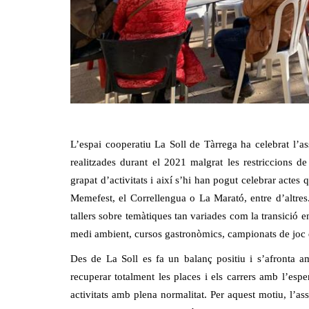
L’espai cooperatiu La Soll de Tàrrega ha celebrat l’as
realitzades durant el 2021 malgrat les restriccions 
grapat d’activitats i així s’hi han pogut celebrar actes
Memefest, el Correllengua o La Marató, entre d’altres.
tallers sobre temàtiques tan variades com la transició en
medi ambient, cursos gastronòmics, campionats de joc d
Des de La Soll es fa un balanç positiu i s’afronta a
recuperar totalment les places i els carrers amb l’es
activitats amb plena normalitat. Per aquest motiu, l’as