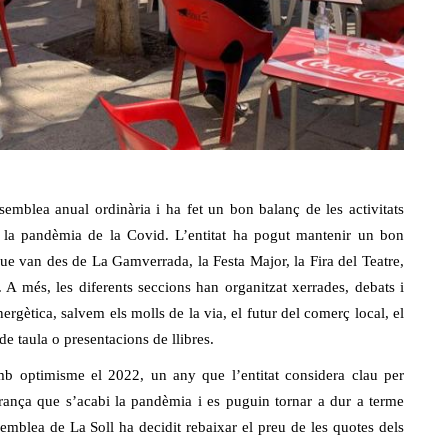
semblea anual ordinària i ha fet un bon balanç de les activitats
de la pandèmia de la Covid. L’entitat ha pogut mantenir un bon
 que van des de La Gamverrada, la Festa Major, la Fira del Teatre,
 A més, les diferents seccions han organitzat xerrades, debats i
ergètica, salvem els molls de la via, el futur del comerç local, el
e taula o presentacions de llibres.
mb optimisme el 2022, un any que l’entitat considera clau per
perança que s’acabi la pandèmia i es puguin tornar a dur a terme
semblea de La Soll ha decidit rebaixar el preu de les quotes dels