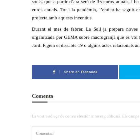
socis, que a partir d’ara serà de 35 euros anuals, i 
euros anuals. Tot i la pandèmia, l’entitat ha seguit c
projecte amb aquests incentius.
Durant el mes de febrer, La Soll ja prepara noves a
organitzada per GEMA sobre macrogranja que es vol fer
Jordi Pigem el dissabte 19 o alguns actes relacionats am
Share on Facebook
Comenta
La vostra adreça de correu electrònic no es publicarà. Els camps