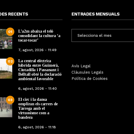
DES RECENTS
ENTRADES MENSUALS
L’a2m abaixa el teló
ENTRADES
01
consolidant la cultura ‘a
MENSUALS
tocar-tocar’
7, agost, 2026 - 11:49
La central elèctrica
02
híbrida entre Guimerà,
La botiga L’K de Balaguer es
Sexenni, Fades, Ouin
Avís Legal
Ciutadilla i Passanant i
converteix en nou punt de
Targarians, caps de car
Clàusules Legals
Belltall obté la declaració
referència de Warhammer a
Festa Major de Maig 
Política de Cookies
ambiental favorable
Lleida
2026
6, agost, 2026 - 11:40
Per
Tàrrega Televisió
Per
Tàrrega Televi
El circ i la dansa
22, abril, 2026 - 08:10
20, abril, 2026 - 
03
ompliran els carrers de
Tàrrega amb el
virtuosisme com a
bandera
6, agost, 2026 - 11:18