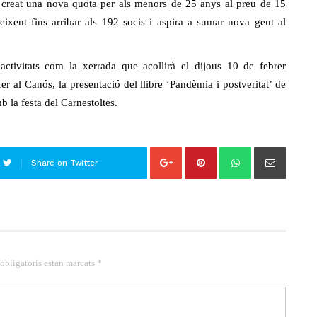
ha creat una nova quota per als menors de 25 anys al preu de 15
reixent fins arribar als 192 socis i aspira a sumar nova gent al
ctivitats com la xerrada que acollirà el dijous 10 de febrer
 al Canós, la presentació del llibre ‘Pandèmia i postveritat’ de
b la festa del Carnestoltes.
Share on Twitter
 obligatoris estan marcats *