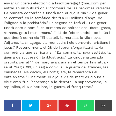
enviar un correu electrònic a
lasolltarrega@gmail.com
per
entrar en un butlletí on s’informarà de les pròximes xerrades.
La primera conferència tindrà lloc el dijous dia 17 de gener i
se centrarà en la temàtica de: “Fa 30 milions d’anys: de
l’oligocè a la prehistòria.” La segona es farà el 31 de gener i
tindrà com a nom “Les primeres colonitzacions. Ibers, grecs,
romans, gots i musulmans.” El 14 de febrer tindrà lloc la 3a i
que tindrà coma eix “El castell, la muralla, la vila nova,
l’alijama, la sinagoga, els monestirs i els convente: cristians i
jueus.” Posteriorment, el 28 de febrer s’organitzarà la 4a
conferència que es fixarà en “Els camins, la nova esglèsia, la
guerra de successió i la il.lustració.” La cinquena xerrada
prevista per al 14 de març avançarà en el temps fins situar-
se al “Segle XIX, un segle convuls: la guerra del francès, les
carlinades, els cacics, els botiguers, la renaixença i el
catalanisme.” Finalment, el dijous 28 de març es clourà el
cicle amb “De l’esperança a la derrota: la supervivència, la
república, el 6 d’octubre, la guerra, el franquisme.”