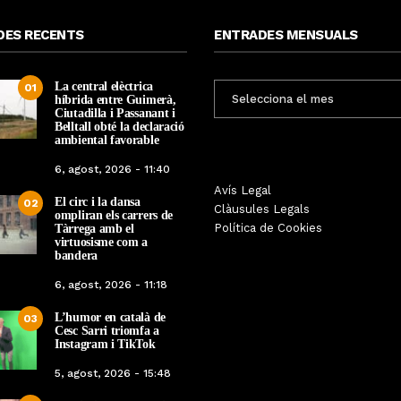
DES RECENTS
ENTRADES MENSUALS
La central elèctrica
ENTRADES
01
híbrida entre Guimerà,
MENSUALS
Ciutadilla i Passanant i
Belltall obté la declaració
ambiental favorable
6, agost, 2026 - 11:40
Les Gastrosàvies protagonitzen
Avís Legal
El respecte a la div
El circ i la dansa
02
una gran trobada al Món Sant
Clàusules Legals
protagonista de la M
ompliran els carrers de
Benet que referma el valor de la
Política de Cookies
Tàrrega amb el
Cinema Espiritual de
cuina tradicional
virtuosisme com a
bandera
Per
Tàrrega Televi
Per
Tàrrega Televisió
14, novembre, 2025 
6, agost, 2026 - 11:18
27, novembre, 2025 - 08:28
L’humor en català de
03
Cesc Sarri triomfa a
Instagram i TikTok
5, agost, 2026 - 15:48