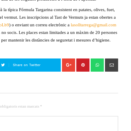
 la típica Fórmula Targarina consistent en patates, olives, fuet,
del vermut. Les inscripcions al Tast de Vermuts ja estan obertes a
goLb9
) o enviant un correu electrònic a
lasolltarrega@gmail.com
s no socis. Les places estan limitades a un màxim de 20 persones
 per mantenir les distàncies de seguretat i mesures d’higiene.
Share on Twitter
 obligatoris estan marcats *