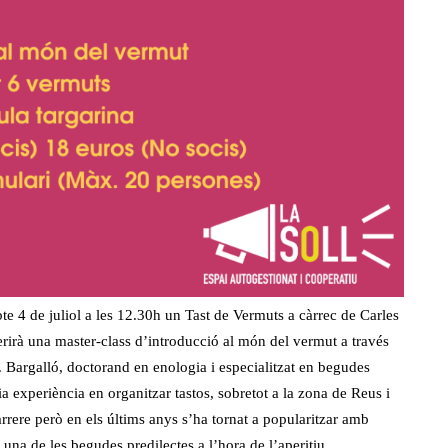
te 4 de juliol a les 12.30h un Tast de Vermuts a càrrec de Carles
erirà una master-class d’introducció al món del vermut a través
 Bargalló, doctorand en enologia i especialitzat en begudes
ia experiència en organitzar tastos, sobretot a la zona de Reus i
rrere però en els últims anys s’ha tornat a popularitzar amb
 una de les begudes predilectes a l’hora de l’aperitiu.