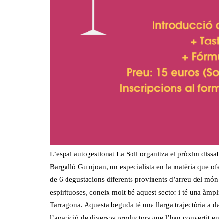
L’espai autogestionat La Soll organitza el pròxim dissab
Bargalló Guinjoan, un especialista en la matèria que of
de 6 degustacions diferents provinents d’arreu del món.
espirituoses, coneix molt bé aquest sector i té una àmpl
Tarragona. Aquesta beguda té una llarga trajectòria a da
l’aparició de diversos productors que l’han convertit en