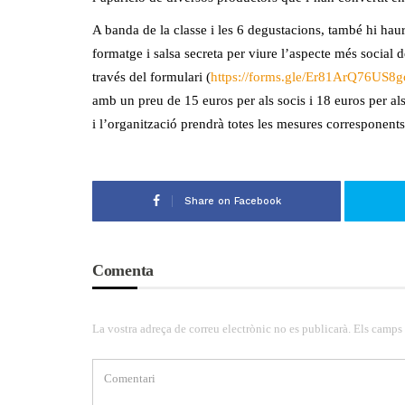
A banda de la classe i les 6 degustacions, també hi haurà
formatge i salsa secreta per viure l’aspecte més social 
través del formulari (
https://forms.gle/Er81ArQ76US8
amb un preu de 15 euros per als socis i 18 euros per al
i l’organització prendrà totes les mesures corresponents
Share on Facebook
Comenta
La vostra adreça de correu electrònic no es publicarà. Els camps