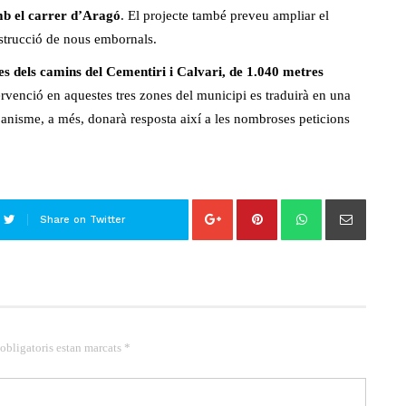
mb el carrer d’Aragó
. El projecte també preveu ampliar el
nstrucció de nous embornals.
ues dels camins del Cementiri i Calvari, de 1.040 metres
ervenció en aquestes tres zones del municipi es traduirà en una
rbanisme, a més, donarà resposta així a les nombroses peticions
Share on Twitter
 obligatoris estan marcats *