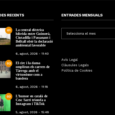
DES RECENTS
ENTRADES MENSUALS
La central elèctrica
ENTRADES
01
híbrida entre Guimerà,
MENSUALS
Ciutadilla i Passanant i
Belltall obté la declaració
ambiental favorable
6, agost, 2026 - 11:40
Les Gastrosàvies protagonitzen
Avís Legal
El respecte a la div
El circ i la dansa
02
una gran trobada al Món Sant
Clàusules Legals
protagonista de la M
ompliran els carrers de
Benet que referma el valor de la
Política de Cookies
Tàrrega amb el
Cinema Espiritual de
cuina tradicional
virtuosisme com a
bandera
Per
Tàrrega Televi
Per
Tàrrega Televisió
14, novembre, 2025 
6, agost, 2026 - 11:18
27, novembre, 2025 - 08:28
L’humor en català de
03
Cesc Sarri triomfa a
Instagram i TikTok
5, agost, 2026 - 15:48