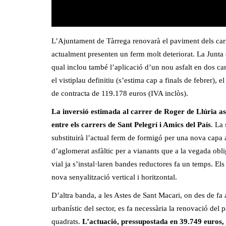
L’Ajuntament de Tàrrega renovarà el paviment dels carr
actualment presenten un ferm molt deteriorat. La Junta 
qual inclou també l’aplicació d’un nou asfalt en dos ca
el vistiplau definitiu (s’estima cap a finals de febrer), 
de contracta de 119.178 euros (IVA inclòs).
La inversió estimada al carrer de Roger de Llúria as
entre els carrers de Sant Pelegrí i Amics del País
. La
substituirà l’actual ferm de formigó per una nova capa 
d’aglomerat asfàltic per a vianants que a la vegada oblig
vial ja s’instal·laren bandes reductores fa un temps. E
nova senyalització vertical i horitzontal.
D’altra banda, a les Astes de Sant Macari, on des de f
urbanístic del sector, es fa necessària la renovació del 
quadrats.
L’actuació, pressupostada en 39.749 euros, 