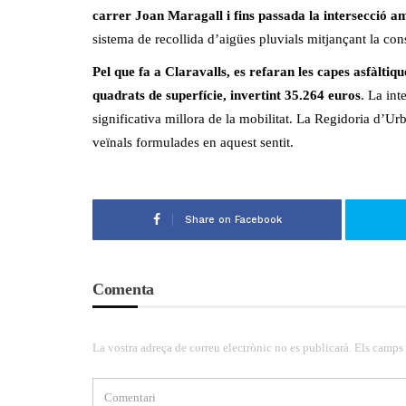
carrer Joan Maragall i fins passada la intersecció a
sistema de recollida d’aigües pluvials mitjançant la co
Pel que fa a Claravalls, es refaran les capes asfàltiq
quadrats de superfície, invertint 35.264 euros
. La int
significativa millora de la mobilitat. La Regidoria d’U
veïnals formulades en aquest sentit.
Share on Facebook
Comenta
La vostra adreça de correu electrònic no es publicarà. Els camps