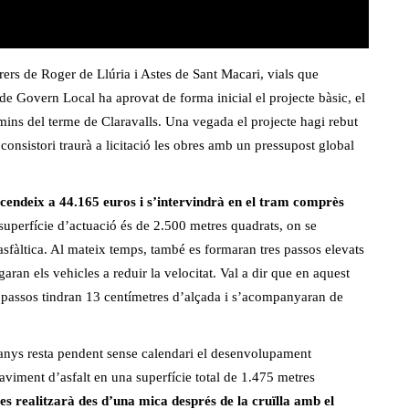
ers de Roger de Llúria i Astes de Sant Macari, vials que
de Govern Local ha aprovat de forma inicial el projecte bàsic, el
mins del terme de Claravalls. Una vegada el projecte hagi rebut
el consistori traurà a licitació les obres amb un pressupost global
cendeix a 44.165 euros i s’intervindrà en el tram comprès
 superfície d’actuació és de 2.500 metres quadrats, on se
asfàltica. Al mateix temps, també es formaran tres passos elevats
aran els vehicles a reduir la velocitat. Val a dir que en aquest
ls passos tindran 13 centímetres d’alçada i s’acompanyaran de
a anys resta pendent sense calendari el desenvolupament
paviment d’asfalt en una superfície total de 1.475 metres
es realitzarà des d’una mica després de la cruïlla amb el