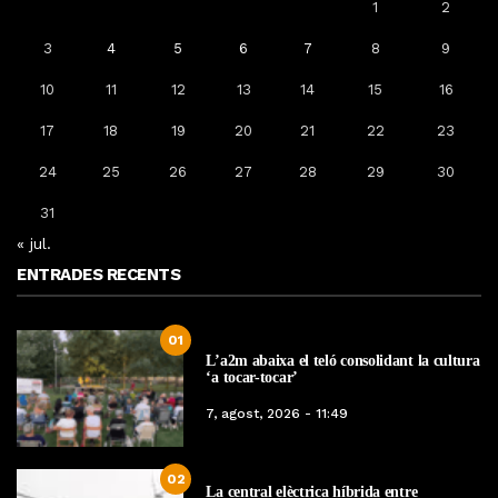
1
2
3
4
5
6
7
8
9
10
11
12
13
14
15
16
17
18
19
20
21
22
23
24
25
26
27
28
29
30
31
« jul.
ENTRADES RECENTS
01
L’a2m abaixa el teló consolidant la cultura
‘a tocar-tocar’
7, agost, 2026 - 11:49
02
La central elèctrica híbrida entre