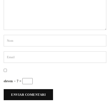
eleven − 7 =