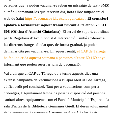
persones que ja poden vacunar-se reben un missatge de text (SMS)
al mòbil demanant-los que reservin dia, hora i lloc mitjançant el
web de Salut
https://vacunacovid.catsalut.gencat.cat
.
El consistori
ajudarà a formalitzar aquest tràmit trucant al telèfon 973 311
608 (Oficina d’Atenció Ciutadana)
. El servei de suport, coordinat
per la Regidoria d’Acció Social d’Intervenció, també s’ofereix a
les diferents franges d’edat que, de forma gradual, ja poden
demanar cita per vacunar-se. En aquest sentit,
el CAP de Tàrrega
ha fet una crida aquesta setmana a persones d’entre 60 i 69 anys
informant que poden reservar torn de vacunació.
Val a dir que el CAP de Tàrrega du a terme aquests dies una
extensa campanya de vacunacions a l’Espai MerCAT de Tàrrega,
edifici cedit pel consistori. Tant per a vacunacions com per a
cribratges, l’Ajuntament també ha posat a disposició del personal
sanitari altres equipaments com el Pavelló Municipal d’Esports o la
sala d’actes de la Biblioteca Germanes Güell. El desenvolupament
de la campanya de vacunació avança en funció de les dosis