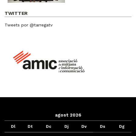
TWITTER
Tweets por @tarregatv
agost 2026
Dl
Dt
Dc
Dj
Dv
Ds
Dg