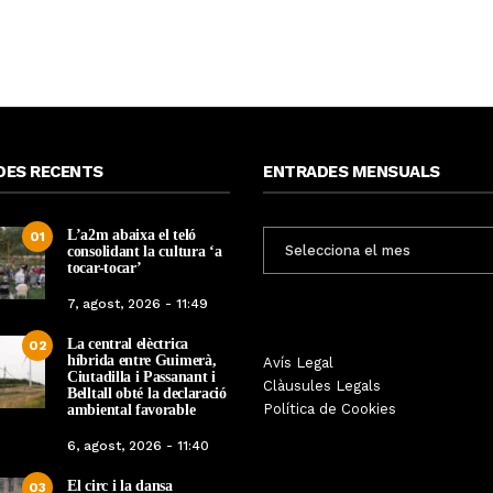
DES RECENTS
ENTRADES MENSUALS
L’a2m abaixa el teló
ENTRADES
01
consolidant la cultura ‘a
MENSUALS
tocar-tocar’
7, agost, 2026 - 11:49
La central elèctrica
02
híbrida entre Guimerà,
Tàrrega farà bategar la història
Avís Legal
Tàrrega edita un llibr
Ciutadilla i Passanant i
amb l’estrena de “Lo Pedrafoc”,
Clàusules Legals
història dels gegants d
Belltall obté la declaració
la nova bèstia festiva de
Política de Cookies
ambiental favorable
en el marc de la Fes
Guixanet
6, agost, 2026 - 11:40
Per
Tàrrega Televi
Per
Tàrrega Televisió
12, maig, 2026 - 0
El circ i la dansa
12, maig, 2026 - 09:29
03