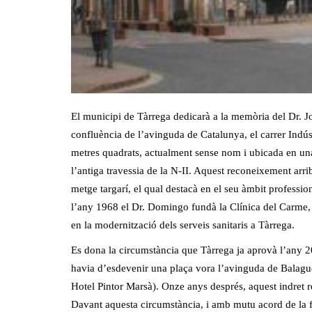
El municipi de Tàrrega dedicarà a la memòria del Dr. J
confluència de l’avinguda de Catalunya, el carrer Indús
metres quadrats, actualment sense nom i ubicada en una
l’antiga travessia de la N-II. Aquest reconeixement arr
metge targarí, el qual destacà en el seu àmbit professio
l’any 1968 el Dr. Domingo fundà la Clínica del Carme,
en la modernització dels serveis sanitaris a Tàrrega.
Es dona la circumstància que Tàrrega ja aprovà l’any 
havia d’esdevenir una plaça vora l’avinguda de Balaguer, 
Hotel Pintor Marsà). Onze anys després, aquest indret r
Davant aquesta circumstància, i amb mutu acord de la 