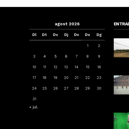
agost 2026
ENTRA
Dl
Dt
Dc
Dj
Dv
Ds
Dg
1
2
3
4
5
6
7
8
9
10
11
12
13
14
15
16
iga L’K de Balaguer es
Sexenni, Fades, Ouineta i The
17
18
19
20
21
22
23
erteix en nou punt de
Targarians, caps de cartell de la
ència de Warhammer a
Festa Major de Maig de Tàrrega
24
25
26
27
28
29
30
Lleida
2026
31
Per
Tàrrega Televisió
Per
Tàrrega Televisió
22, abril, 2026 - 08:10
20, abril, 2026 - 10:07
« jul.