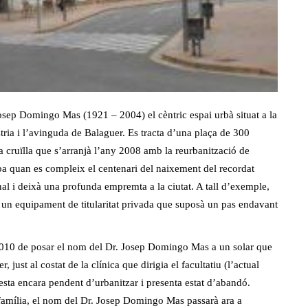
osep Domingo Mas (1921 – 2004) el cèntric espai urbà situat a la
tria i l’avinguda de Balaguer. Es tracta d’una plaça de 300
 cruïlla que s’arranjà l’any 2008 amb la reurbanització de
iba quan es compleix el centenari del naixement del recordat
nal i deixà una profunda empremta a la ciutat. A tall d’exemple,
 un equipament de titularitat privada que suposà un pas endavant
2010 de posar el nom del Dr. Josep Domingo Mas a un solar que
just al costat de la clínica que dirigia el facultatiu (l’actual
esta encara pendent d’urbanitzar i presenta estat d’abandó.
família, el nom del Dr. Josep Domingo Mas passarà ara a