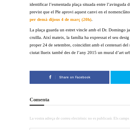
identificar l’esmentada plaça situada entre l’avinguda d
previst que el Ple aprovi aquest canvi en el nomenclàt
per demà dijous 4 de març (20h)
.
La plaça guarda un estret vincle amb el Dr. Domingo ja 
cruïlla. Així mateix, la família ha expressat el seu des
proper 24 de setembre, coincidint amb el centenari del
ciutat llueix també des de l’any 2015 un mural d’art ur
Share on Facebook
Comenta
La vostra adreça de correu electrònic no es publicarà. Els camps