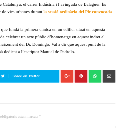
e Catalunya, el carrer Indústria i l’avinguda de Balaguer. És
or de vies urbanes durant
la sessió ordinària del Ple convocada
que fundà la primera clínica en un edifici situat en aquesta
ig de celebrar un acte públic d’homenatge en aquest indret el
 naixement del Dr. Domingo. Val a dir que aquest punt de la
bà dedicat a l’escriptor Manuel de Pedrolo.
Share on Twitter
 obligatoris estan marcats *