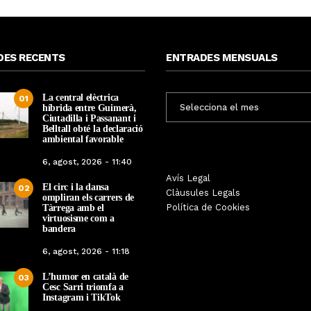
DES RECENTS
ENTRADES MENSUALS
La central elèctrica
ENTRADES
01
híbrida entre Guimerà,
MENSUALS
Ciutadilla i Passanant i
Belltall obté la declaració
ambiental favorable
6, agost, 2026 - 11:40
Les Gastrosàvies protagonitzen
Avís Legal
El respecte a la div
El circ i la dansa
02
una gran trobada al Món Sant
Clàusules Legals
protagonista de la M
ompliran els carrers de
Benet que referma el valor de la
Política de Cookies
Tàrrega amb el
Cinema Espiritual de
cuina tradicional
virtuosisme com a
bandera
Per
Tàrrega Televi
Per
Tàrrega Televisió
14, novembre, 2025 
6, agost, 2026 - 11:18
27, novembre, 2025 - 08:28
L’humor en català de
03
Cesc Sarri triomfa a
Instagram i TikTok