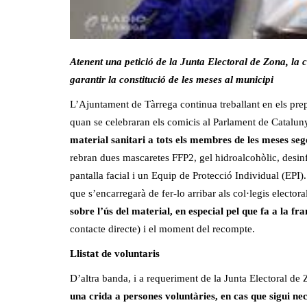
Atenent una petició de la Junta Electoral de Zona, la ca
garantir la constitució de les meses al municipi
L’Ajuntament de Tàrrega continua treballant en els prep
quan se celebraran els comicis al Parlament de Catalun
material sanitari a tots els membres de les meses s
rebran dues mascaretes FFP2, gel hidroalcohòlic, desinfe
pantalla facial i un Equip de Protecció Individual (EPI)
que s’encarregarà de fer-lo arribar als col·legis elector
sobre l’ús del material, en especial pel que fa a la f
contacte directe) i el moment del recompte.
Llistat de voluntaris
D’altra banda, i a requeriment de la Junta Electoral de
una crida a persones voluntàries, en cas que sigui ne