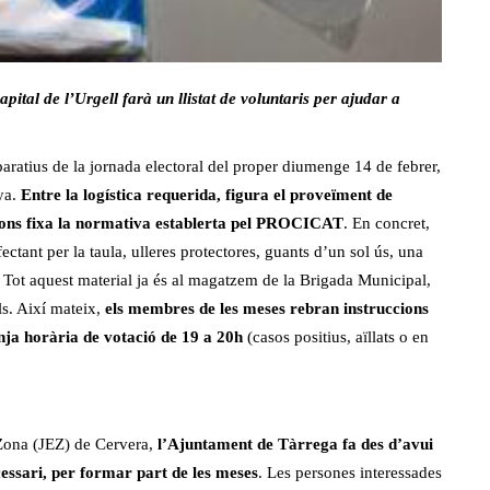
pital de l’Urgell farà un llistat de voluntaris per ajudar a
aratius de la jornada electoral del proper diumenge 14 de febrer,
ya.
Entre la logística requerida, figura el proveïment de
egons fixa la normativa establerta pel PROCICAT
. En concret,
ctant per la taula, ulleres protectores, guants d’un sol ús, una
. Tot aquest material ja és al magatzem de la Brigada Municipal,
als. Així mateix,
els membres de les meses rebran instruccions
ranja horària de votació de 19 a 20h
(casos positius, aïllats o en
 Zona (JEZ) de Cervera,
l’Ajuntament de Tàrrega fa des d’avui
cessari, per formar part de les meses
. Les persones interessades