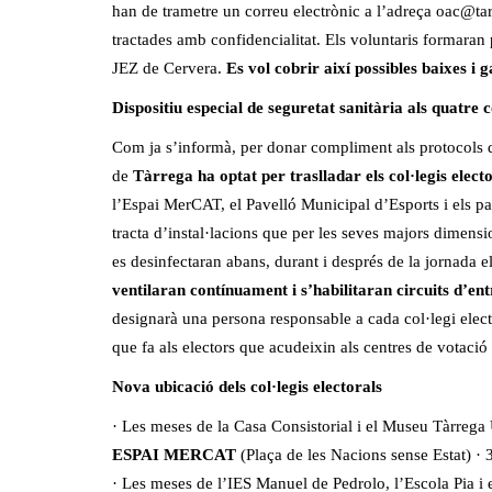
han de trametre un correu electrònic a l’adreça
oac@tar
tractades amb confidencialitat. Els voluntaris formaran p
JEZ de Cervera.
Es vol cobrir així possibles baixes i g
Dispositiu especial de seguretat sanitària als quatre c
Com ja s’informà, per donar compliment als protocols 
de
Tàrrega ha optat per traslladar els col·legis elect
l’Espai MerCAT, el Pavelló Municipal d’Esports i els p
tracta d’instal·lacions que per les seves majors dimensio
es desinfectaran abans, durant i després de la jornada e
ventilaran contínuament i s’habilitaran circuits d’ent
designarà una persona responsable a cada col·legi electo
que fa als electors que acudeixin als centres de votaci
Nova ubicació dels col·legis electorals
· Les meses de la Casa Consistorial i el Museu Tàrrega U
ESPAI MERCAT
(Plaça de les Nacions sense Estat) · 
· Les meses de l’IES Manuel de Pedrolo, l’Escola Pia i el