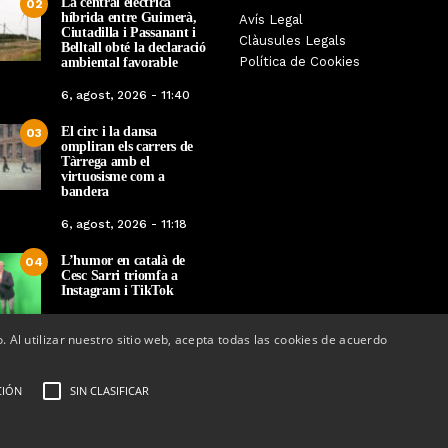
La central elèctrica
02
híbrida entre Guimerà,
Tàrrega farà bategar la història
Avís Legal
Tàrrega edita un llibr
Ciutadilla i Passanant i
amb l’estrena de “Lo Pedrafoc”,
Clàusules Legals
història dels gegants d
Belltall obté la declaració
la nova bèstia festiva de
Política de Cookies
ambiental favorable
en el marc de la Fes
Guixanet
6, agost, 2026 - 11:40
Per
Tàrrega Televi
Per
Tàrrega Televisió
12, maig, 2026 - 0
El circ i la dansa
12, maig, 2026 - 09:29
03
ompliran els carrers de
Tàrrega amb el
virtuosisme com a
bandera
6, agost, 2026 - 11:18
L’humor en català de
04
Cesc Sarri triomfa a
Instagram i TikTok
5, agost, 2026 - 15:48
o. Al utilizar nuestro sitio web, acepta todas las cookies de acuerdo
CIÓN
SIN CLASIFICAR
ectrònic:
info@tarrega.tv
 648 45 71 14 | 669 32 28 46
AUDIOVISUALS TÀRREGA S.L. Tots els
Portal Web d