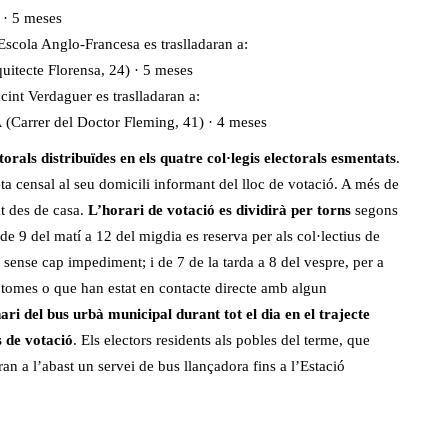
 · 5 meses
Escola Anglo-Francesa es traslladaran a:
uitecte Florensa, 24) · 5 meses
cint Verdaguer es traslladaran a:
A
(Carrer del Doctor Fleming, 41) · 4 meses
orals distribuïdes en els quatre col·legis electorals esmentats
.
eta censal al seu domicili informant del lloc de votació. A més de
at des de casa.
L’horari de votació es dividirà per torns
segons
 de 9 del matí a 12 del migdia es reserva per als col·lectius de
s sense cap impediment; i de 7 de la tarda a 8 del vespre, per a
ptomes o que han estat en contacte directe amb algun
ri del bus urbà municipal durant tot el dia en el trajecte
s de votació
. Els electors residents als pobles del terme, que
n a l’abast un servei de bus llançadora fins a l’Estació