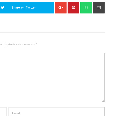
Share on Twitter
 obligatoris estan marcats *