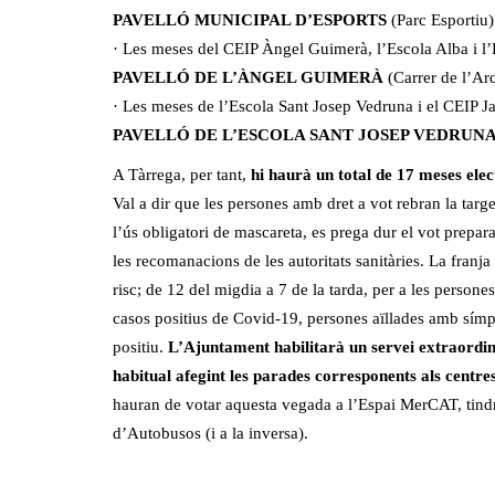
PAVELLÓ MUNICIPAL D’ESPORTS
(Parc Esportiu)
· Les meses del CEIP Àngel Guimerà, l’Escola Alba i l’
PAVELLÓ DE L’ÀNGEL GUIMERÀ
(Carrer de l’Arq
· Les meses de l’Escola Sant Josep Vedruna i el CEIP Ja
PAVELLÓ DE L’ESCOLA SANT JOSEP VEDRUN
A Tàrrega, per tant,
hi haurà un total de 17 meses elect
Val a dir que les persones amb dret a vot rebran la targ
l’ús obligatori de mascareta, es prega dur el vot prepar
les recomanacions de les autoritats sanitàries. La franja
risc; de 12 del migdia a 7 de la tarda, per a les persone
casos positius de Covid-19, persones aïllades amb sím
positiu.
L’Ajuntament habilitarà un servei extraordina
habitual afegint les parades corresponents als centre
hauran de votar aquesta vegada a l’Espai MerCAT, tindra
d’Autobusos (i a la inversa).