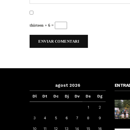
thirteen + 6 =
agost 2026
ENTRA
Dl
Dt
Dc
Dj
Dv
Ds
Dg
1
2
3
4
5
6
7
8
9
10
11
12
13
14
15
16