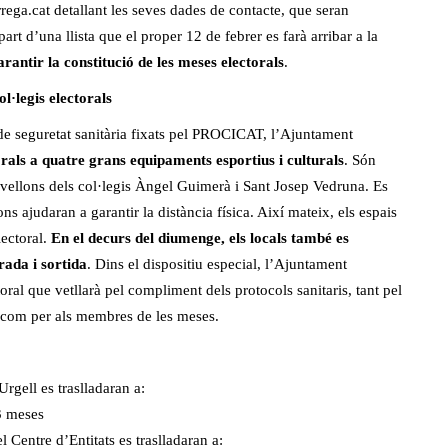
rega.cat
detallant les seves dades de contacte, que seran
art d’una llista que el proper 12 de febrer es farà arribar a la
arantir la constitució de les meses electorals
.
ol·legis electorals
de seguretat sanitària fixats pel PROCICAT, l’Ajuntament
orals a quatre grans equipaments esportius i culturals
. Són
avellons dels col·legis Àngel Guimerà i Sant Josep Vedruna. Es
ns ajudaran a garantir la distància física. Així mateix, els espais
lectoral.
En el decurs del diumenge, els locals també es
rada i sortida
. Dins el dispositiu especial, l’Ajuntament
ral que vetllarà pel compliment dels protocols sanitaris, tant pel
ó com per als membres de les meses.
rgell es traslladaran a:
3 meses
 Centre d’Entitats es traslladaran a: