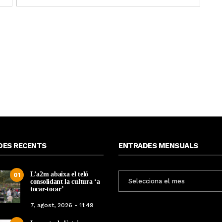
DES RECENTS
ENTRADES MENSUALS
L’a2m abaixa el teló
ENTRADES
01
consolidant la cultura ‘a
MENSUALS
tocar-tocar’
7, agost, 2026 - 11:49