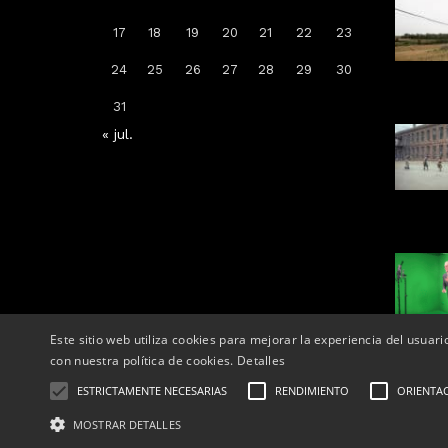
Arrenca la campanya de
17
18
19
20
21
22
23
vacunació: a qui li toca la de la
grip, COVID-19 o totes dues
24
25
26
27
28
29
30
Per
Tàrrega Televisió
31
14, octubre, 2025 - 08:04
« jul.
Este sitio web utiliza cookies para mejorar la experiencia del usuari
con nuestra política de cookies.
Detalles
ESTRICTAMENTE NECESARIAS
RENDIMIENTO
ORIENTA
Correu el
Telèfons:
MOSTRAR DETALLES
© 2025 