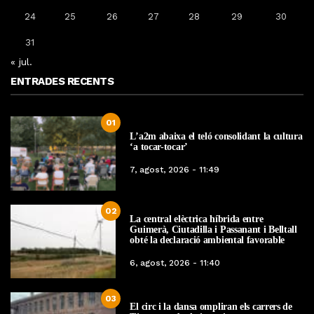
24
25
26
27
28
29
30
31
« jul.
ENTRADES RECENTS
01
L’a2m abaixa el teló consolidant la cultura
‘a tocar-tocar’
7, agost, 2026 - 11:49
02
La central elèctrica híbrida entre
Guimerà, Ciutadilla i Passanant i Belltall
obté la declaració ambiental favorable
6, agost, 2026 - 11:40
03
El circ i la dansa ompliran els carrers de