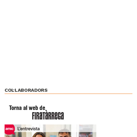
COL·LABORADORS