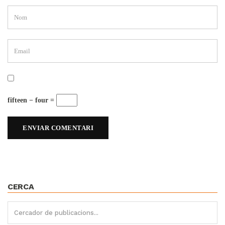
fifteen − four =
CERCA