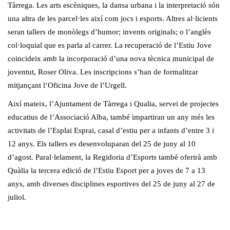
Tàrrega. Les arts escèniques, la dansa urbana i la interpretació són
una altra de les parcel·les així com jocs i esports. Altres al·licients
seran tallers de monòlegs d’humor; invents originals; o l’anglès
col·loquial que es parla al carrer. La recuperació de l’Estiu Jove
coincideix amb la incorporació d’una nova tècnica municipal de
joventut, Roser Oliva. Les inscripcions s’han de formalitzar
mitjançant l’Oficina Jove de l’Urgell.
Així mateix, l’Ajuntament de Tàrrega i Qualia, servei de projectes
educatius de l’Associació Alba, també impartiran un any més les
activitats de l’Esplai Esprai, casal d’estiu per a infants d’entre 3 i
12 anys. Els tallers es desenvoluparan del 25 de juny al 10
d’agost. Paral·lelament, la Regidoria d’Esports també oferirà amb
Quàlia la tercera edició de l’Estiu Esport per a joves de 7 a 13
anys, amb diverses disciplines esportives del 25 de juny al 27 de
juliol.