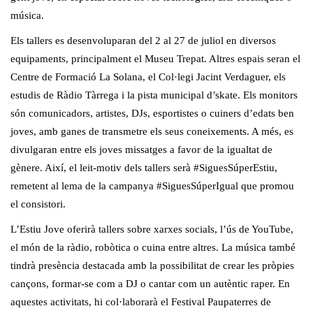
música.
Els tallers es desenvoluparan del 2 al 27 de juliol en diversos
equipaments, principalment el Museu Trepat. Altres espais seran el
Centre de Formació La Solana, el Col·legi Jacint Verdaguer, els
estudis de Ràdio Tàrrega i la pista municipal d’skate. Els monitors
són comunicadors, artistes, DJs, esportistes o cuiners d’edats ben
joves, amb ganes de transmetre els seus coneixements. A més, es
divulgaran entre els joves missatges a favor de la igualtat de
gènere. Així, el leit-motiv dels tallers serà #SiguesSúperEstiu,
remetent al lema de la campanya #SiguesSúperIgual que promou
el consistori.
L’Estiu Jove oferirà tallers sobre xarxes socials, l’ús de YouTube,
el món de la ràdio, robòtica o cuina entre altres. La música també
tindrà presència destacada amb la possibilitat de crear les pròpies
cançons, formar-se com a DJ o cantar com un autèntic raper. En
aquestes activitats, hi col·laborarà el Festival Paupaterres de