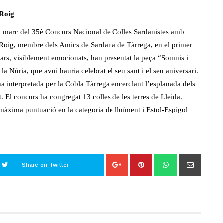
 Roig
 el marc del 35è Concurs Nacional de Colles Sardanistes amb
 Roig, membre dels Amics de Sardana de Tàrrega, en el primer
iliars, visiblement emocionats, han presentat la peça “Somnis i
 Núria, que avui hauria celebrat el seu sant i el seu aniversari.
na interpretada per la Cobla Tàrrega encerclant l’esplanada dels
t. El concurs ha congregat 13 colles de les terres de Lleida.
màxima puntuació en la categoria de lluïment i Estol-Espígol
Share on Twitter