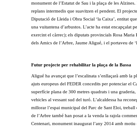
monument de l’Estatut de Sau i la plaça de les Alzines. 
replans intermedis que suavitzen el pendent. El project
Diputació de Lleida i Obra Social ‘la Caixa’, entitat que
una vuitantena d’arbustos. L’acte ha estat encapçalat pe
exercint el càrrec); els diputats provincials Rosa Maria P
dels Amics de l’Arbre, Jaume Aligué, i el portaveu de ‘
Futur projecte per rehabilitar la plaça de la Bassa
Aligué ha avançat que l’escalinata s’enllaçarà amb la pl
ajuts europeus del FEDER concedits per potenciar el Ca
superfície plana de 300 metres quadrats i una graderia,
vehicles al vessant sud del turó. L’alcaldessa ha recone
millorar l’espai municipal del Parc de Sant Eloi, treball
de l’Arbre també han posat a la venda la rajola comme
Centenari, monument inaugurat l’any 2014 amb motiu del