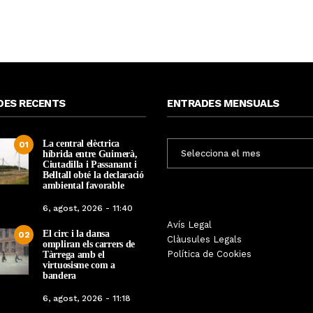
DES RECENTS
ENTRADES MENSUALS
La central elèctrica
ENTRADES
01
híbrida entre Guimerà,
MENSUALS
Ciutadilla i Passanant i
Belltall obté la declaració
ambiental favorable
6, agost, 2026 - 11:40
i, Fades, Ouineta i The
Les Gastrosàvies protagonitzen
Avís Legal
El circ i la dansa
02
ns, caps de cartell de la
una gran trobada al Món Sant
Clàusules Legals
ompliran els carrers de
ajor de Maig de Tàrrega
Benet que referma el valor de la
Política de Cookies
Tàrrega amb el
2026
cuina tradicional
virtuosisme com a
bandera
Per
Tàrrega Televisió
Per
Tàrrega Televisió
6, agost, 2026 - 11:18
20, abril, 2026 - 10:07
27, novembre, 2025 - 08:28