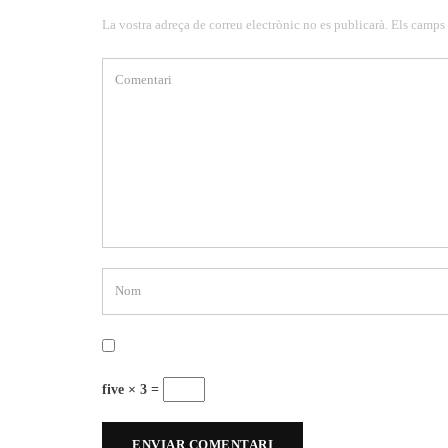
La vostra adreça de correu electrònic no es publicarà. Els camps
five × 3 =