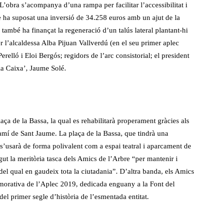
L’obra s’acompanya d’una rampa per facilitar l’accessibilitat i
e ha suposat una inversió de 34.258 euros amb un ajut de la
 també ha finançat la regeneració d’un talús lateral plantant-hi
r l’alcaldessa Alba Pijuan Vallverdú (en el seu primer aplec
erelló i Eloi Bergós; regidors de l’arc consistorial; el president
la Caixa’, Jaume Solé.
aça de la Bassa, la qual es rehabilitarà properament gràcies als
mí de Sant Jaume. La plaça de la Bassa, que tindrà una
 s’usarà de forma polivalent com a espai teatral i aparcament de
gut la meritòria tasca dels Amics de l’Arbre “per mantenir i
 del qual en gaudeix tota la ciutadania”. D’altra banda, els Amics
morativa de l’Aplec 2019, dedicada enguany a la Font del
 primer segle d’història de l’esmentada entitat.