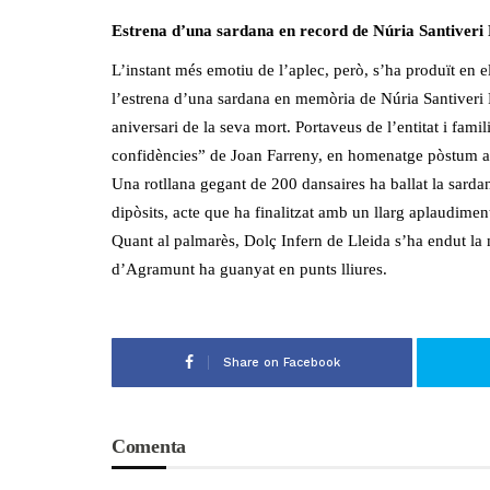
Estrena d’una sardana en record de Núria Santiveri
L’instant més emotiu de l’aplec, però, s’ha produït en
l’estrena d’una sardana en memòria de Núria Santiveri
aniversari de la seva mort. Portaveus de l’entitat i fam
confidències” de Joan Farreny, en homenatge pòstum a la
Una rotllana gegant de 200 dansaires ha ballat la sarda
dipòsits, acte que ha finalitzat amb un llarg aplaudimen
Quant al palmarès, Dolç Infern de Lleida s’ha endut la 
d’Agramunt ha guanyat en punts lliures.
Share on Facebook
Comenta