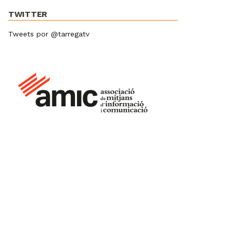
TWITTER
Tweets por @tarregatv