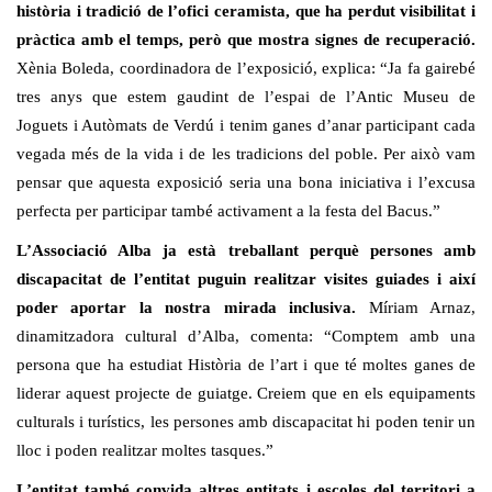
història i tradició de l’ofici ceramista, que ha perdut visibilitat i
pràctica amb el temps, però que mostra signes de recuperació.
Xènia Boleda, coordinadora de l’exposició, explica: “Ja fa gairebé
tres anys que estem gaudint de l’espai de l’Antic Museu de
Joguets i Autòmats de Verdú i tenim ganes d’anar participant cada
vegada més de la vida i de les tradicions del poble. Per això vam
pensar que aquesta exposició seria una bona iniciativa i l’excusa
perfecta per participar també activament a la festa del Bacus.”
L’Associació Alba ja està treballant perquè persones amb
discapacitat de l’entitat puguin realitzar visites guiades i així
poder aportar la nostra mirada inclusiva.
Míriam Arnaz,
dinamitzadora cultural d’Alba, comenta: “Comptem amb una
persona que ha estudiat Història de l’art i que té moltes ganes de
liderar aquest projecte de guiatge. Creiem que en els equipaments
culturals i turístics, les persones amb discapacitat hi poden tenir un
lloc i poden realitzar moltes tasques.”
L’entitat també convida altres entitats i escoles del territori a