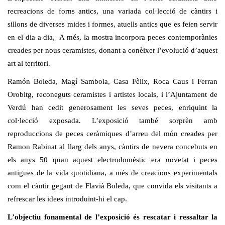
recreacions de forns antics, una variada col·lecció de càntirs i
sillons de diverses mides i formes, atuells antics que es feien servir
en el dia a dia, A més, la mostra incorpora peces contemporànies
creades per nous ceramistes, donant a conèixer l’evolució d’aquest
art al territori.
Ramón Boleda, Magí Sambola, Casa Fèlix, Roca Caus i Ferran
Orobitg, reconeguts ceramistes i artistes locals, i l’Ajuntament de
Verdú han cedit generosament les seves peces, enriquint la
col·lecció exposada. L’exposició també sorprèn amb
reproduccions de peces ceràmiques d’arreu del món creades per
Ramon Rabinat al llarg dels anys, càntirs de nevera concebuts en
els anys 50 quan aquest electrodomèstic era novetat i peces
antigues de la vida quotidiana, a més de creacions experimentals
com el càntir gegant de Flavià Boleda, que convida els visitants a
refrescar les idees introduint-hi el cap.
L’objectiu fonamental de l’exposició és rescatar i ressaltar la