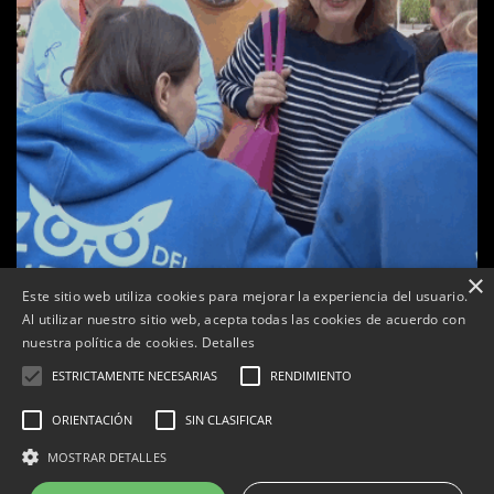
×
Este sitio web utiliza cookies para mejorar la experiencia del usuario.
Al utilizar nuestro sitio web, acepta todas las cookies de acuerdo con
a
nuestra política de cookies.
Detalles
Tàrrega celebra la 25a Fira del Medi Ambient
ESTRICTAMENTE NECESARIAS
RENDIMIENTO
Per
Tàrrega Televisió
18, octubre, 2025 - 12:26
ORIENTACIÓN
SIN CLASIFICAR
MOSTRAR DETALLES