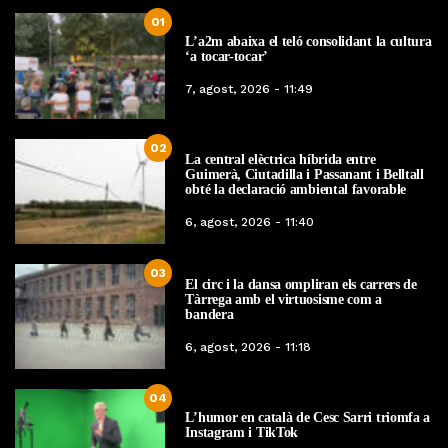
01
L’a2m abaixa el teló consolidant la cultura
‘a tocar-tocar’
7, agost, 2026 - 11:49
02
La central elèctrica híbrida entre
Guimerà, Ciutadilla i Passanant i Belltall
obté la declaració ambiental favorable
6, agost, 2026 - 11:40
03
El circ i la dansa ompliran els carrers de
Tàrrega amb el virtuosisme com a
bandera
6, agost, 2026 - 11:18
04
L’humor en català de Cesc Sarri triomfa a
Instagram i TikTok