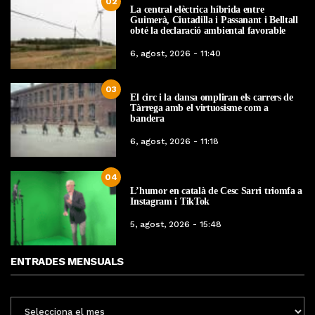
02
La central elèctrica híbrida entre
Guimerà, Ciutadilla i Passanant i Belltall
obté la declaració ambiental favorable
6, agost, 2026 - 11:40
03
El circ i la dansa ompliran els carrers de
Tàrrega amb el virtuosisme com a
bandera
6, agost, 2026 - 11:18
04
L’humor en català de Cesc Sarri triomfa a
Instagram i TikTok
5, agost, 2026 - 15:48
ENTRADES MENSUALS
ENTRADES