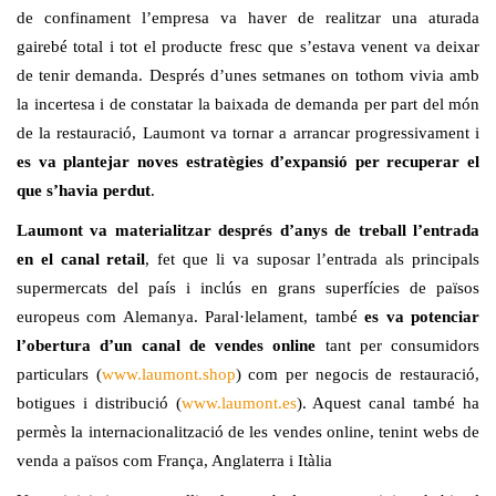
de confinament l’empresa va haver de realitzar una aturada
gairebé total i tot el producte fresc que s’estava venent va deixar
de tenir demanda. Després d’unes setmanes on tothom vivia amb
la incertesa i de constatar la baixada de demanda per part del món
de la restauració, Laumont va tornar a arrancar progressivament i
es va plantejar noves estratègies d’expansió per recuperar el
que s’havia perdut
.
Laumont va materialitzar després d’anys de treball l’entrada
en el canal retail
, fet que li va suposar l’entrada als principals
supermercats del país i inclús en grans superfícies de països
europeus com Alemanya. Paral·lelament, també
es va potenciar
l’obertura d’un canal de vendes online
tant per consumidors
particulars (
www.laumont.shop
) com per negocis de restauració,
botigues i distribució (
www.laumont.es
). Aquest canal també ha
permès la internacionalització de les vendes online, tenint webs de
venda a països com França, Anglaterra i Itàlia