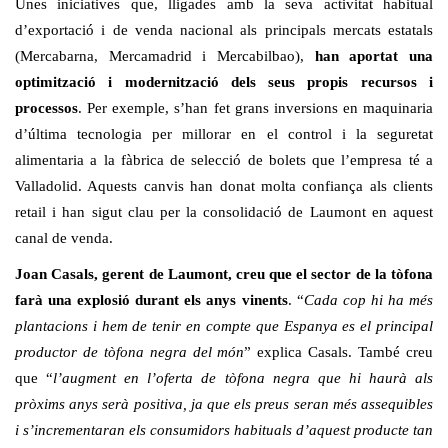
Unes iniciatives que, lligades amb la seva activitat habitual
d’exportació i de venda nacional als principals mercats estatals
(Mercabarna, Mercamadrid i Mercabilbao),
han aportat una
optimització i modernització dels seus propis recursos i
processos
. Per exemple, s’han fet grans inversions en maquinaria
d’última tecnologia per millorar en el control i la seguretat
alimentaria a la fàbrica de selecció de bolets que l’empresa té a
Valladolid. Aquests canvis han donat molta confiança als clients
retail i han sigut clau per la consolidació de Laumont en aquest
canal de venda.
Joan Casals, gerent de Laumont, creu que el sector de la tòfona
farà una explosió durant els anys vinents
. “
Cada cop hi ha més
plantacions i hem de tenir en compte que Espanya es el principal
productor de tòfona negra del món
” explica Casals. També creu
que “
l’augment en l’oferta de tòfona negra que hi haurà als
pròxims anys serà positiva, ja que els preus seran més assequibles
i s’incrementaran els consumidors habituals d’aquest producte tan