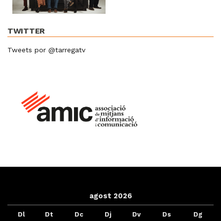
TWITTER
Tweets por @tarregatv
agost 2026
Dl
Dt
Dc
Dj
Dv
Ds
Dg