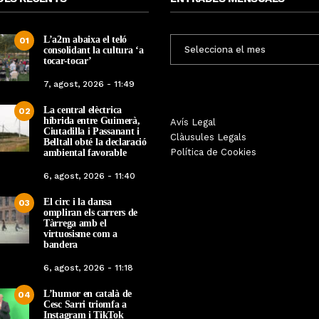
L’a2m abaixa el teló
ENTRADES
01
consolidant la cultura ‘a
MENSUALS
tocar-tocar’
7, agost, 2026 - 11:49
La central elèctrica
02
híbrida entre Guimerà,
Tàrrega farà bategar la història
Avís Legal
Tàrrega edita un llibr
Ciutadilla i Passanant i
amb l’estrena de “Lo Pedrafoc”,
Clàusules Legals
història dels gegants d
Belltall obté la declaració
la nova bèstia festiva de
Política de Cookies
ambiental favorable
en el marc de la Fes
Guixanet
6, agost, 2026 - 11:40
Per
Tàrrega Televi
Per
Tàrrega Televisió
12, maig, 2026 - 0
El circ i la dansa
12, maig, 2026 - 09:29
03
ompliran els carrers de
Tàrrega amb el
virtuosisme com a
bandera
6, agost, 2026 - 11:18
L’humor en català de
04
Cesc Sarri triomfa a
Instagram i TikTok