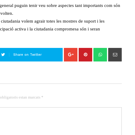
n general puguin tenir veu sobre aspectes tant importants com són
volten.
ciutadania volem agrair totes les mostres de suport i les
cipació activa i la ciutadania compromesa són i seran
Share on Twitter
 obligatoris estan marcats *