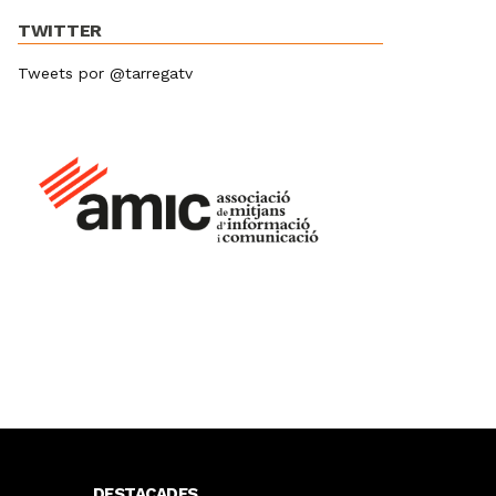
TWITTER
Tweets por @tarregatv
DESTACADES