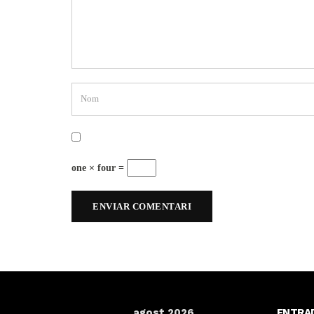
one × four =
agost 2026
ENTRA