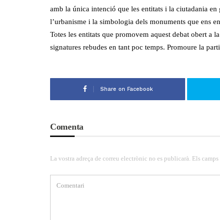
amb la única intenció que les entitats i la ciutadania e
l’urbanisme i la simbologia dels monuments que ens en
Totes les entitats que promovem aquest debat obert a la 
signatures rebudes en tant poc temps. Promoure la parti
Share on Facebook
Comenta
La vostra adreça de correu electrònic no es publicarà. Els camps