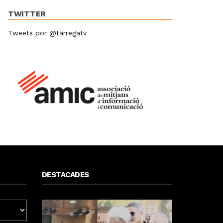
TWITTER
Tweets por @tarregatv
DESTACADES