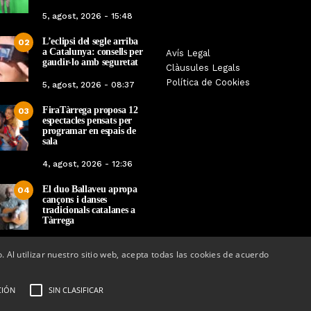
5, agost, 2026 - 15:48
L’eclipsi del segle arriba
02
a Catalunya: consells per
Les Gastrosàvies protagonitzen
Avís Legal
El respecte a la div
gaudir-lo amb seguretat
una gran trobada al Món Sant
Clàusules Legals
protagonista de la M
Benet que referma el valor de la
Política de Cookies
5, agost, 2026 - 08:37
Cinema Espiritual de
cuina tradicional
FiraTàrrega proposa 12
03
Per
Tàrrega Televi
Per
Tàrrega Televisió
espectacles pensats per
14, novembre, 2025 
programar en espais de
27, novembre, 2025 - 08:28
sala
4, agost, 2026 - 12:36
El duo Ballaveu apropa
04
cançons i danses
tradicionals catalanes a
Tàrrega
4, agost, 2026 - 11:30
o. Al utilizar nuestro sitio web, acepta todas las cookies de acuerdo
CIÓN
SIN CLASIFICAR
ectrònic:
info@tarrega.tv