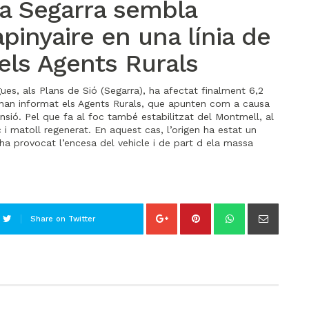
la Segarra sembla
apinyaire en una línia de
 els Agents Rurals
gues, als Plans de Sió (Segarra), ha afectat finalment 6,2
 han informat els Agents Rurals, que apunten com a causa
tensió. Pel que fa al foc també estabilitzat del Montmell, al
i matoll regenerat. En aquest cas, l’origen ha estat un
 ha provocat l’encesa del vehicle i de part d ela massa
Share on Twitter