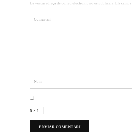
La vostra adreça de correu electrònic no es publicarà. Els camps
5 × 1 =