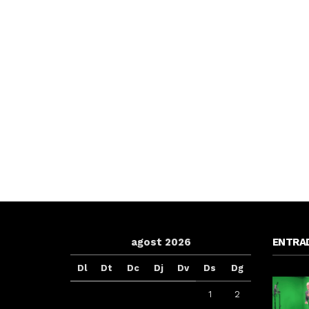
agost 2026
ENTRA
Dl
Dt
Dc
Dj
Dv
Ds
Dg
1
2