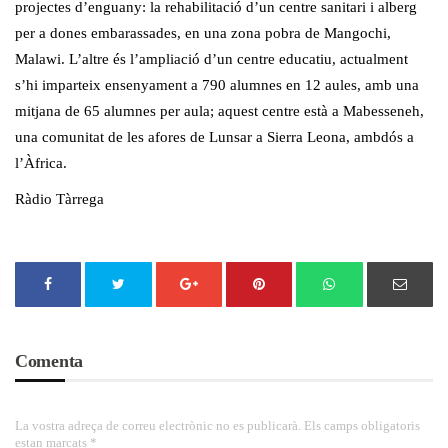
projectes d’enguany: la rehabilitació d’un centre sanitari i alberg
per a dones embarassades, en una zona pobra de Mangochi,
Malawi. L’altre és l’ampliació d’un centre educatiu, actualment
s’hi imparteix ensenyament a 790 alumnes en 12 aules, amb una
mitjana de 65 alumnes per aula; aquest centre està a Mabesseneh,
una comunitat de les afores de Lunsar a Sierra Leona, ambdós a
l’Àfrica.
Ràdio Tàrrega
Comenta
La vostra adreça de correu electrònic no es publicarà. Els camps obligatoris
estan marcats *