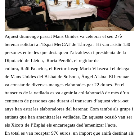
Aquest diumenge passat Mans Unides va celebrar el seu 27è
berenar solidari a l’Espai MerCAT de Tàrrega. Hi van asistir 130
persones entre les que destaquen l’alcaldessa i presidenta de la
Diputació de Lleida, Roria Perelló, el regidor de
cultura, Raül Palacios, el Rector Josep Maria Vilaseca i el delegat
de Mans Unides del Bisbat de Solsona, Àngel Alsina. El berenar
va constar de diverses menges elaborades per 22 dones. En el
transcurs de la vetllada es va agrair la col·laboració de més d’un
centenars de persones que durant el transcurs d’aquest vint-i-set
anys han estat les elaboradores del berenar. Com també als grups i
entitats que han amenitzat les vetllades. En aquesta ocasió van ser
els Xicots de l’Esplai els encarregats ded’amenitzar l’acte.
En total es van recaptar 976 euros, un import que anirà destinat als