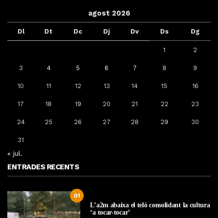
agost 2026
Dl
Dt
Dc
Dj
Dv
Ds
Dg
1
2
3
4
5
6
7
8
9
10
11
12
13
14
15
16
17
18
19
20
21
22
23
24
25
26
27
28
29
30
31
« jul.
ENTRADES RECENTS
01
L’a2m abaixa el teló consolidant la cultura
‘a tocar-tocar’