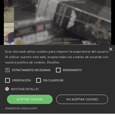
×
Este sitio web utiliza cookies para mejorar la experiencia del usuario.
Al utilizar nuestro sitio web, acepta todas las cookies de acuerdo con
s
La botiga L’K de Balaguer es converteix en nou punt
nuestra política de cookies.
Detalles
de referència de Warhammer a Lleida
ESTRICTAMENTE NECESARIAS
RENDIMIENTO
Per
Tàrrega Televisió
22, abril, 2026 - 08:10
ORIENTACIÓN
SIN CLASIFICAR
MOSTRAR DETALLES
ACEPTAR COOKIES
NO ACEPTAR COOKIES
Correu electrònic:
info@tarrega.tv
Telèfons: 648 45 71 14 | 669 32 28 46
© 2025 AUDIOVISUALS TÀRREGA S.L. Tots els drets reservats.
POWERED BY COOKIE-SCRIPT