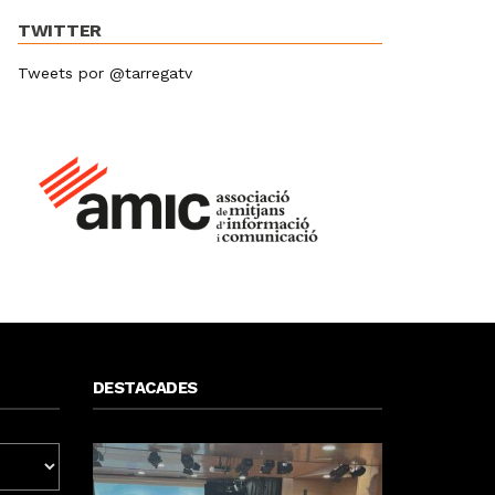
TWITTER
Tweets por @tarregatv
DESTACADES