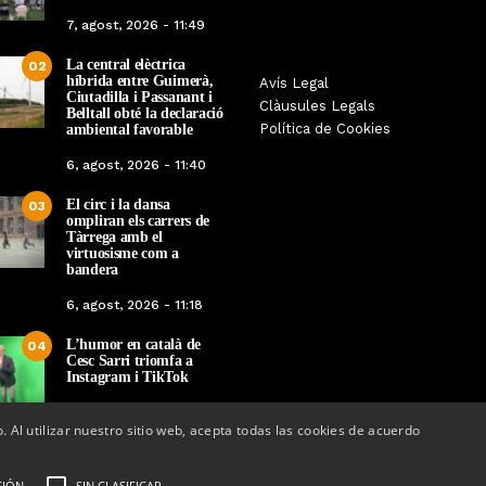
7, agost, 2026 - 11:49
La central elèctrica
02
híbrida entre Guimerà,
Sexenni, Fades, Ouineta i The
Les Gastrosàvies prot
Avís Legal
Ciutadilla i Passanant i
Targarians, caps de cartell de la
una gran trobada al
Clàusules Legals
Belltall obté la declaració
Festa Major de Maig de Tàrrega
Benet que referma el v
Política de Cookies
ambiental favorable
2026
cuina tradicio
6, agost, 2026 - 11:40
Per
Tàrrega Televisió
Per
Tàrrega Televi
El circ i la dansa
20, abril, 2026 - 10:07
27, novembre, 2025 
03
ompliran els carrers de
Tàrrega amb el
virtuosisme com a
bandera
6, agost, 2026 - 11:18
L’humor en català de
04
Cesc Sarri triomfa a
Instagram i TikTok
5, agost, 2026 - 15:48
o. Al utilizar nuestro sitio web, acepta todas las cookies de acuerdo
CIÓN
SIN CLASIFICAR