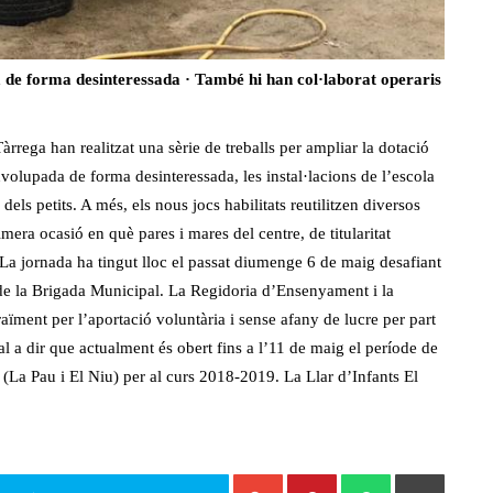
a de forma desinteressada · També hi han col·laborat operaris
àrrega han realitzat una sèrie de treballs per ampliar la dotació
envolupada de forma desinteressada, les instal·lacions de l’escola
dels petits. A més, els nous jocs habilitats reutilitzen diversos
mera ocasió en què pares i mares del centre, de titularitat
a jornada ha tingut lloc el passat diumenge 6 de maig desafiant
 de la Brigada Municipal. La Regidoria d’Ensenyament i la
raïment per l’aportació voluntària i sense afany de lucre per part
 a dir que actualment és obert fins a l’11 de maig el període de
a (La Pau i El Niu) per al curs 2018-2019. La Llar d’Infants El