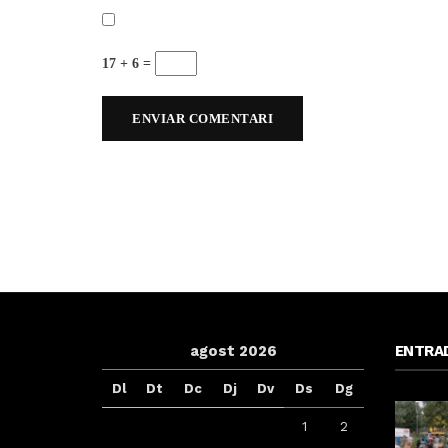
17 + 6 =
agost 2026
ENTRA
Dl
Dt
Dc
Dj
Dv
Ds
Dg
1
2