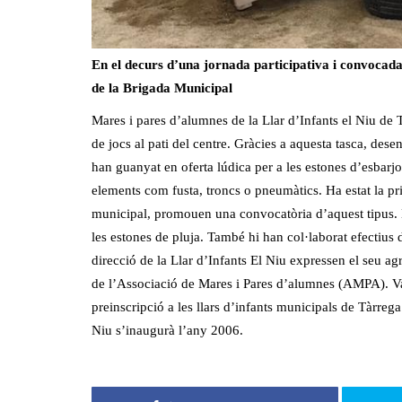
En el decurs d’una jornada participativa i convocad
de la Brigada Municipal
Mares i pares d’alumnes de la Llar d’Infants el Niu de T
de jocs al pati del centre. Gràcies a aquesta tasca, des
han guanyat en oferta lúdica per a les estones d’esbarjo 
elements com fusta, troncs o pneumàtics. Ha estat la pri
municipal, promouen una convocatòria d’aquest tipus. L
les estones de pluja. També hi han col·laborat efectius
direcció de la Llar d’Infants El Niu expressen el seu ag
de l’Associació de Mares i Pares d’alumnes (AMPA). Val
preinscripció a les llars d’infants municipals de Tàrreg
Niu s’inaugurà l’any 2006.