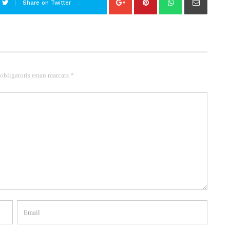
Share on Twitter
 obligatoris estan marcats *