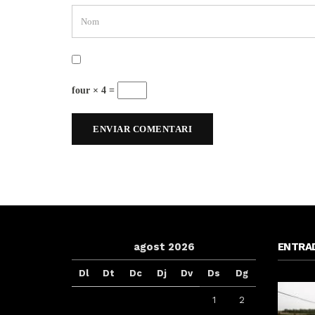
four × 4 =
agost 2026
ENTRA
Dl
Dt
Dc
Dj
Dv
Ds
Dg
1
2