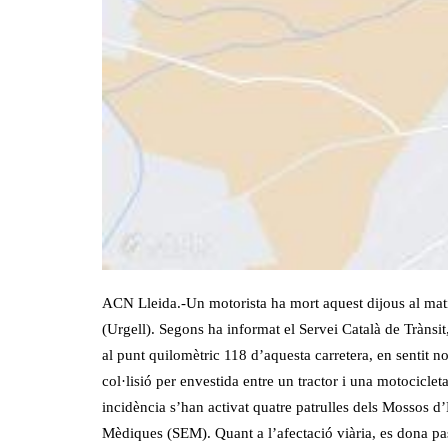
ACN Lleida.-Un motorista ha mort aquest dijous al matí 
(Urgell). Segons ha informat el Servei Català de Trànsi
al punt quilomètric 118 d’aquesta carretera, en sentit n
col·lisió per envestida entre un tractor i una motociclet
incidència s’han activat quatre patrulles dels Mossos 
Mèdiques (SEM). Quant a l’afectació viària, es dona pas 