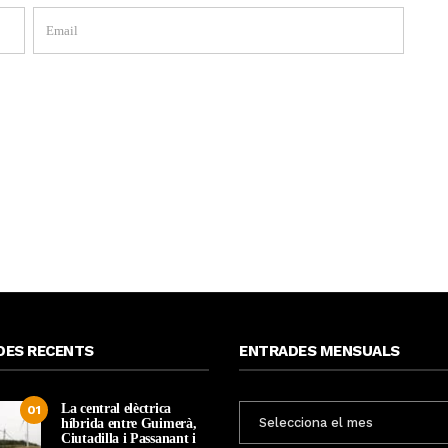
DES RECENTS
ENTRADES MENSUALS
La central elèctrica
ENTRADES
01
híbrida entre Guimerà,
MENSUALS
Ciutadilla i Passanant i