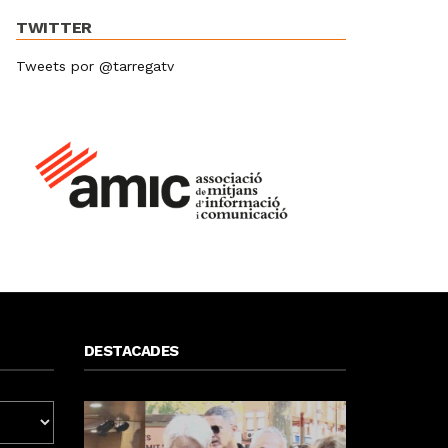
TWITTER
Tweets por @tarregatv
DESTACADES