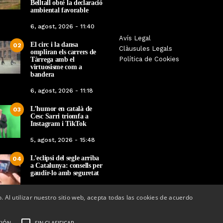
Belltall obté la declaració
ambiental favorable
6, agost, 2026 - 11:40
Les Gastrosàvies protagonitzen
Avís Legal
El respecte a la div
El circ i la dansa
02
una gran trobada al Món Sant
Clàusules Legals
protagonista de la M
ompliran els carrers de
Benet que referma el valor de la
Política de Cookies
Tàrrega amb el
Cinema Espiritual de
cuina tradicional
virtuosisme com a
bandera
Per
Tàrrega Televi
Per
Tàrrega Televisió
14, novembre, 2025 
6, agost, 2026 - 11:18
27, novembre, 2025 - 08:28
L’humor en català de
03
Cesc Sarri triomfa a
Instagram i TikTok
5, agost, 2026 - 15:48
L’eclipsi del segle arriba
04
a Catalunya: consells per
gaudir-lo amb seguretat
5, agost, 2026 - 08:37
o. Al utilizar nuestro sitio web, acepta todas las cookies de acuerdo
CIÓN
SIN CLASIFICAR