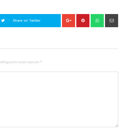
Share on Twitter
 obligatoris estan marcats *