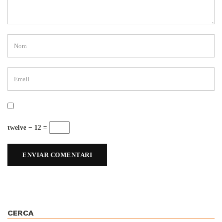
twelve − 12 =
CERCA