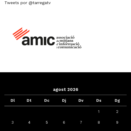
Tweets por @tarregatv
agost 2026
Dl
Dt
Dc
Dj
Dv
Ds
Dg
1
2
3
4
5
6
7
8
9