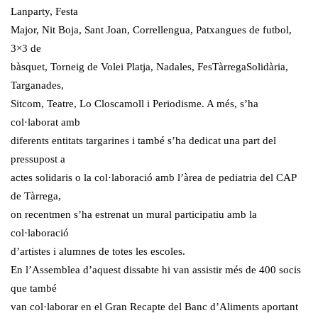
Lanparty, Festa
Major, Nit Boja, Sant Joan, Correllengua, Patxangues de futbol,
3×3 de
bàsquet, Torneig de Volei Platja, Nadales, FesTàrregaSolidària,
Targanades,
Sitcom, Teatre, Lo Closcamoll i Periodisme. A més, s’ha
col·laborat amb
diferents entitats targarines i també s’ha dedicat una part del
pressupost a
actes solidaris o la col·laboració amb l’àrea de pediatria del CAP
de Tàrrega,
on recentmen s’ha estrenat un mural participatiu amb la
col·laboració
d’artistes i alumnes de totes les escoles.
En l’Assemblea d’aquest dissabte hi van assistir més de 400 socis
que també
van col·laborar en el Gran Recapte del Banc d’Aliments aportant