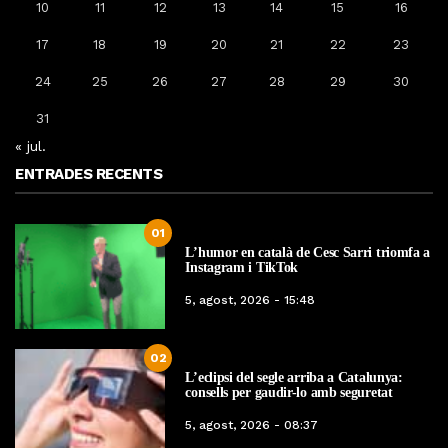
10
11
12
13
14
15
16
17
18
19
20
21
22
23
24
25
26
27
28
29
30
31
« jul.
ENTRADES RECENTS
01
L’humor en català de Cesc Sarri triomfa a
Instagram i TikTok
5, agost, 2026 - 15:48
02
L’eclipsi del segle arriba a Catalunya:
consells per gaudir-lo amb seguretat
5, agost, 2026 - 08:37