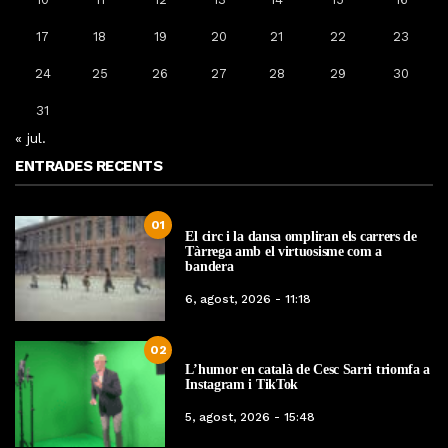
17
18
19
20
21
22
23
24
25
26
27
28
29
30
31
« jul.
ENTRADES RECENTS
01
El circ i la dansa ompliran els carrers de
Tàrrega amb el virtuosisme com a
bandera
6, agost, 2026 - 11:18
02
L’humor en català de Cesc Sarri triomfa a
Instagram i TikTok
5, agost, 2026 - 15:48