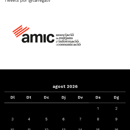
Tweets por @tarregatv
agost 2026
Dl
Dt
Dc
Dj
Dv
Ds
Dg
1
2
3
4
5
6
7
8
9
10
11
12
13
14
15
16