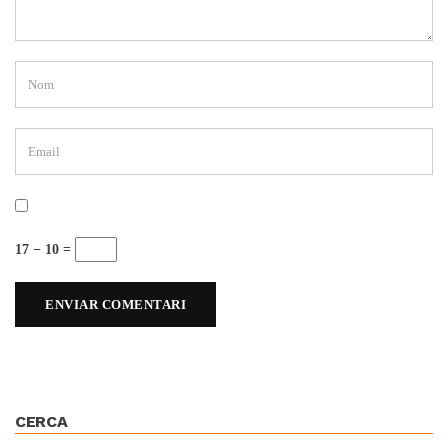
17 − 10 =
CERCA