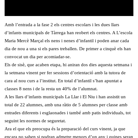
Amb l’entrada a la fase 2 els centres escolars i les dues llars
d’infants municipals de Tàrrega han reobert els centres. A L’escola
Maria Mercè Marçal els nens i nenes d’infantil i poden anar cada
dia de nou a una si els pares treballen. De primer a cinquè els han
convocat un dia per acomiadar-se.
Els de sisè, que acaben etapa, hi aniran dos dies aquesta setmana i
la setmana vinent per fer sessions d’orientació amb la tutora de
cara al nou curs a l’institut. En total d’infantil s’han apuntat a
classes 8 nens i de la resta un 40% de l’alumnat.
A les llars d’infants municipals La Llar i El Niu i han assistit un
total de 22 alumnes, amb una ràtio de 5 alumnes per classe amb
entrades diferents i esglaonades i també amb patis individuals, tot
seguint les normes de seguretat.
Ara el que els preocupa és la preparació del curs vinent, ja que
encara no saben si podran admetre menors d’un any i quines seran