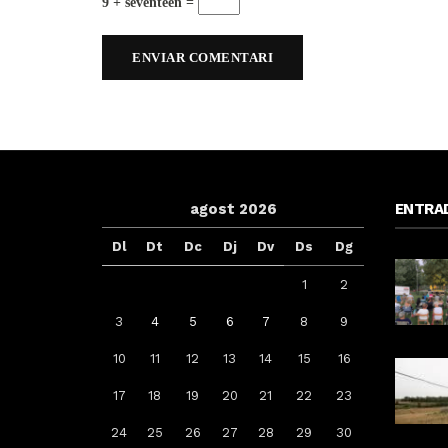
9 + seventeen =
agost 2026
ENTRA
Dl
Dt
Dc
Dj
Dv
Ds
Dg
1
2
3
4
5
6
7
8
9
10
11
12
13
14
15
16
Arrenca la campanya de
17
18
19
20
21
22
23
vacunació: a qui li toca la de la
grip, COVID-19 o totes dues
24
25
26
27
28
29
30