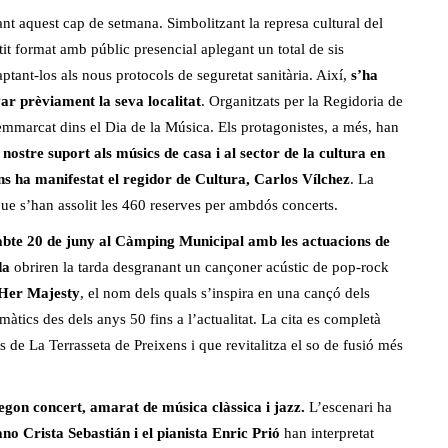
ant aquest cap de setmana. Simbolitzant la represa cultural del
it format amb públic presencial aplegant un total de sis
daptant-los als nous protocols de seguretat sanitària. Així,
s’ha
var prèviament la seva localitat
. Organitzats per la Regidoria de
n emmarcat dins el Dia de la Música. Els protagonistes, a més, han
ostre suport als músics de casa i al sector de la cultura en
ons ha manifestat el regidor de Cultura, Carlos Vílchez
. La
ue s’han assolit les 460 reserves per ambdós concerts.
abte 20 de juny al Càmping Municipal amb les actuacions de
da
obriren la tarda desgranant un cançoner acústic de pop-rock
Her Majesty
, el nom dels quals s’inspira en una cançó dels
àtics des dels anys 50 fins a l’actualitat. La cita es completà
cs de La Terrasseta de Preixens i que revitalitza el so de fusió més
segon concert, amarat de música clàssica i jazz.
L’escenari ha
ano Crista Sebastián i el pianista Enric Prió
han interpretat