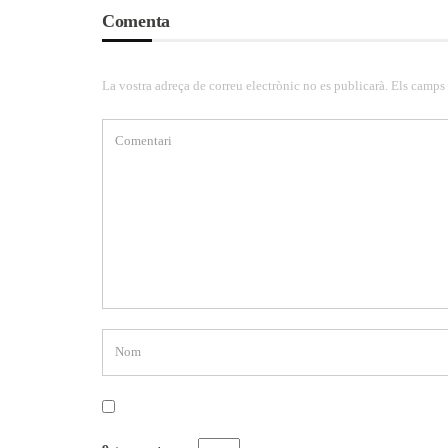
Comenta
La vostra adreça de correu electrònic no es publicarà. Els camps