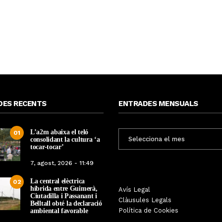
DES RECENTS
ENTRADES MENSUALS
L’a2m abaixa el teló
ENTRADES
01
consolidant la cultura ‘a
MENSUALS
tocar-tocar’
7, agost, 2026 - 11:49
La central elèctrica
02
híbrida entre Guimerà,
Tàrrega farà bategar la història
Avís Legal
Tàrrega edita un llibr
Ciutadilla i Passanant i
amb l’estrena de “Lo Pedrafoc”,
Clàusules Legals
història dels gegants d
Belltall obté la declaració
la nova bèstia festiva de
Política de Cookies
ambiental favorable
en el marc de la Fes
Guixanet