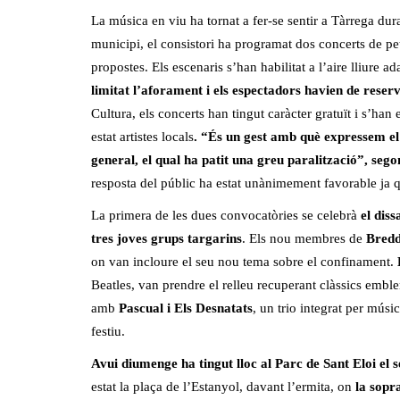
La música en viu ha tornat a fer-se sentir a Tàrrega dur
municipi, el consistori ha programat dos concerts de pet
propostes. Els escenaris s’han habilitat a l’aire lliure a
limitat l’aforament i els espectadors havien de reser
Cultura, els concerts han tingut caràcter gratuït i s’ha
estat artistes locals
. “És un gest amb què expressem el n
general, el qual ha patit una greu paralització”, seg
resposta del públic ha estat unànimement favorable ja q
La primera de les dues convocatòries se celebrà
el diss
tres joves grups targarins
. Els nou membres de
Bred
on van incloure el seu nou tema sobre el confinament.
Beatles, van prendre el relleu recuperant clàssics emblem
amb
Pascual i Els Desnatats
, un trio integrat per músi
festiu.
Avui diumenge ha tingut lloc al Parc de Sant Eloi el 
estat la plaça de l’Estanyol, davant l’ermita, on
la sopr