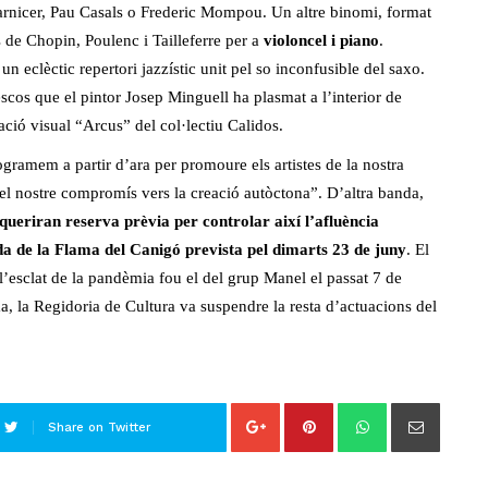
rnicer, Pau Casals o Frederic Mompou. Un altre binomi, format
es de Chopin, Poulenc i Tailleferre per a
violoncel i piano
.
un eclèctic repertori jazzístic unit pel so inconfusible del saxo.
scos que el pintor Josep Minguell ha plasmat a l’interior de
lació visual “Arcus” del col·lectiu Calidos.
gramem a partir d’ara per promoure els artistes de la nostra
 el nostre compromís vers la creació autòctona”. D’altra banda,
equeriran reserva prèvia per controlar així l’afluència
uda de la Flama del Canigó prevista pel dimarts 23 de juny
. El
 l’esclat de la pandèmia fou el del grup Manel el passat 7 de
ma, la Regidoria de Cultura va suspendre la resta d’actuacions del
Share on Twitter