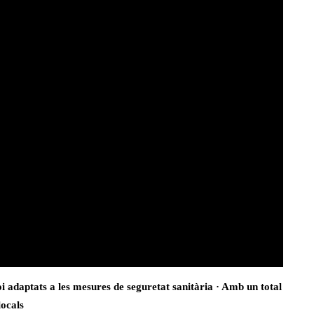
oi
adaptats a les mesures de seguretat sanitària · Amb un total
locals