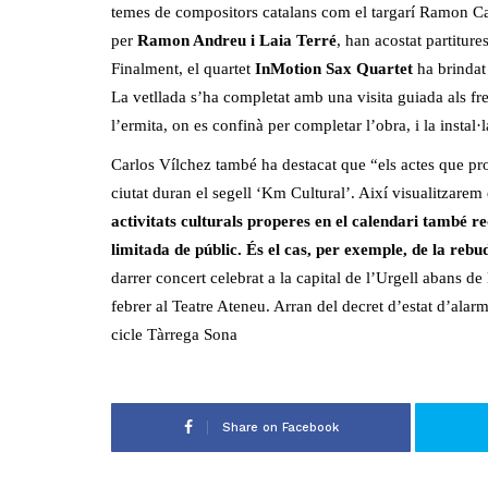
temes de compositors catalans com el targarí Ramon Ca
per
Ramon Andreu i Laia Terré
, han acostat partitur
Finalment, el quartet
InMotion Sax Quartet
ha brindat 
La vetllada s’ha completat amb una visita guiada als fre
l’ermita, on es confinà per completar l’obra, i la instal·
Carlos Vílchez també ha destacat que “els actes que pro
ciutat duran el segell ‘Km Cultural’. Així visualitzarem
activitats culturals properes en el calendari també r
limitada de públic. És el cas, per exemple, de la reb
darrer concert celebrat a la capital de l’Urgell abans de
febrer al Teatre Ateneu. Arran del decret d’estat d’alar
cicle Tàrrega Sona
Share on Facebook