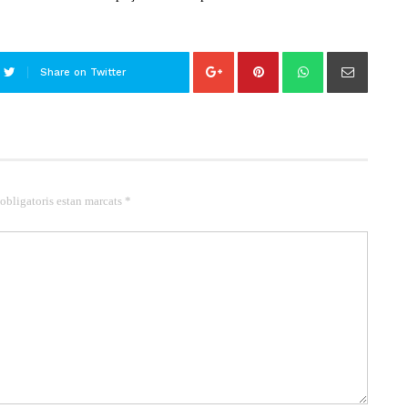
Share on Twitter
 obligatoris estan marcats *