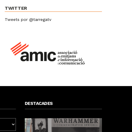
TWITTER
Tweets por @tarregatv
DESTACADES