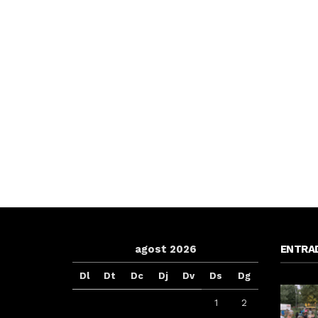
agost 2026
ENTRA
Dl
Dt
Dc
Dj
Dv
Ds
Dg
1
2