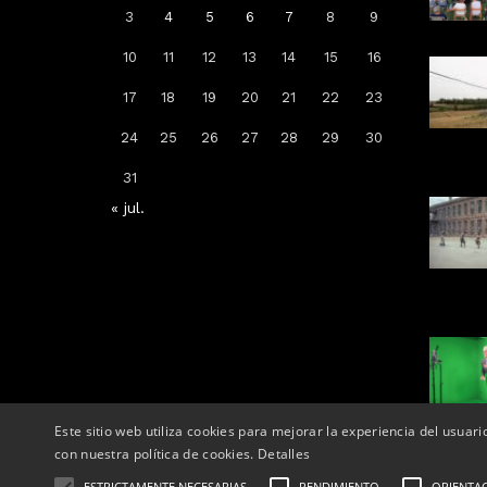
3
4
5
6
7
8
9
10
11
12
13
14
15
16
Arrenca la campanya de
17
18
19
20
21
22
23
vacunació: a qui li toca la de la
grip, COVID-19 o totes dues
24
25
26
27
28
29
30
Per
Tàrrega Televisió
31
14, octubre, 2025 - 08:04
« jul.
Este sitio web utiliza cookies para mejorar la experiencia del usuari
con nuestra política de cookies.
Detalles
ESTRICTAMENTE NECESARIAS
RENDIMIENTO
ORIENTA