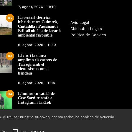
7, agost, 2026 - 11:49
La central elèctrica
02
híbrida entre Guimerà,
Tàrrega farà bategar la història
Avís Legal
Tàrrega edita un llibr
Ciutadilla i Passanant i
amb l’estrena de “Lo Pedrafoc”,
Clàusules Legals
història dels gegants d
Belltall obté la declaració
la nova bèstia festiva de
Política de Cookies
ambiental favorable
en el marc de la Fes
Guixanet
6, agost, 2026 - 11:40
Per
Tàrrega Televi
Per
Tàrrega Televisió
12, maig, 2026 - 0
El circ i la dansa
12, maig, 2026 - 09:29
03
ompliran els carrers de
Tàrrega amb el
virtuosisme com a
bandera
6, agost, 2026 - 11:18
L’humor en català de
04
Cesc Sarri triomfa a
Instagram i TikTok
5, agost, 2026 - 15:48
o. Al utilizar nuestro sitio web, acepta todas las cookies de acuerdo
CIÓN
SIN CLASIFICAR