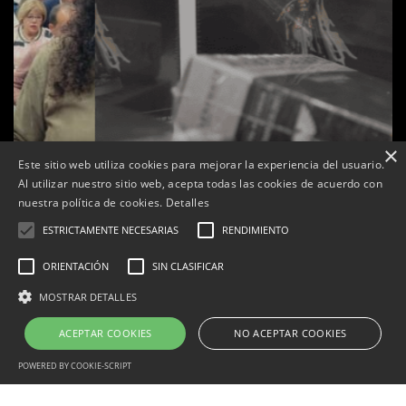
×
Este sitio web utiliza cookies para mejorar la experiencia del usuario.
Al utilizar nuestro sitio web, acepta todas las cookies de acuerdo con
nuestra política de cookies.
Detalles
ESTRICTAMENTE NECESARIAS
RENDIMIENTO
ORIENTACIÓN
SIN CLASIFICAR
s
La botiga L’K de Balaguer es converteix en nou punt
MOSTRAR DETALLES
de referència de Warhammer a Lleida
ACEPTAR COOKIES
NO ACEPTAR COOKIES
Per
Tàrrega Televisió
22, abril, 2026 - 08:10
POWERED BY COOKIE-SCRIPT
Estrictamente necesarias
Rendimiento
Orientación