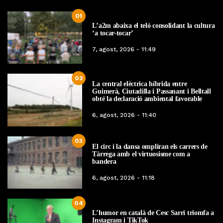
01
L’a2m abaixa el teló consolidant la cultura
‘a tocar-tocar’
7, agost, 2026 - 11:49
02
La central elèctrica híbrida entre
Guimerà, Ciutadilla i Passanant i Belltall
obté la declaració ambiental favorable
6, agost, 2026 - 11:40
03
El circ i la dansa ompliran els carrers de
Tàrrega amb el virtuosisme com a
bandera
6, agost, 2026 - 11:18
04
L’humor en català de Cesc Sarri triomfa a
Instagram i TikTok