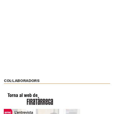
COL·LABORADORS