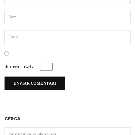
thirteen − twelve =
CERCA