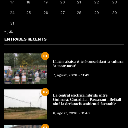
17
18
19
20
21
22
23
24
25
26
27
28
29
30
31
« jul.
ENTRADES RECENTS
01
L’a2m abaixa el teló consolidant la cultura
‘a tocar-tocar’
7, agost, 2026 - 11:49
02
La central elèctrica híbrida entre
Guimerà, Ciutadilla i Passanant i Belltall
obté la declaració ambiental favorable
6, agost, 2026 - 11:40
03