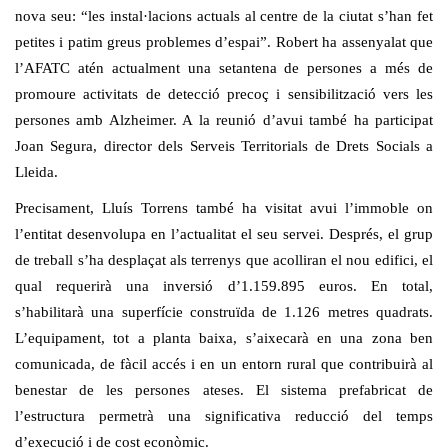
nova seu: “les instal·lacions actuals al centre de la ciutat s’han fet
petites i patim greus problemes d’espai”. Robert ha assenyalat que
l’
AFATC
atén actualment una setantena de persones a més de
promoure activitats de detecció precoç i sensibilització vers les
persones amb Alzheimer. A la reunió d’avui també ha participat
Joan Segura, director dels Serveis Territorials de Drets Socials a
Lleida.
Precisament, Lluís Torrens també ha visitat avui l’immoble on
l’entitat desenvolupa en l’actualitat el seu servei. Després, el grup
de treball s’ha desplaçat als terrenys que acolliran el nou edifici, el
qual requerirà una inversió d’1.159.895 euros. En total,
s’habilitarà una superfície construïda de 1.126 metres quadrats.
L’equipament, tot a planta baixa, s’aixecarà en una zona ben
comunicada, de fàcil accés i en un entorn rural que contribuirà al
benestar de les persones ateses. El sistema prefabricat de
l’estructura permetrà una significativa reducció del temps
d’execució i de cost econòmic.