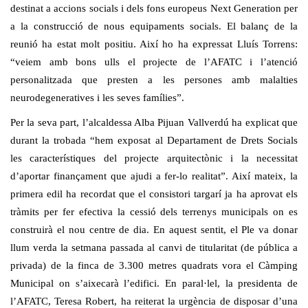
destinat a accions socials i dels fons europeus Next Generation per
a la construcció de nous equipaments socials. El balanç de la
reunió ha estat molt positiu. Així ho ha expressat Lluís Torrens:
“veiem amb bons ulls el projecte de l’
AFATC
i l’atenció
personalitzada que presten a les persones amb malalties
neurodegeneratives i les seves famílies”.
Per la seva part, l’alcaldessa Alba
Pijuan
Vallverdú ha explicat que
durant la trobada “hem exposat al Departament de Drets Socials
les característiques del projecte arquitectònic i la necessitat
d’aportar finançament que ajudi a fer-lo realitat”. Així mateix, la
primera edil ha recordat que el consistori targarí ja ha aprovat els
tràmits per fer efectiva la cessió dels terrenys municipals on es
construirà el nou centre de dia. En aquest sentit, el Ple va donar
llum verda la setmana passada al canvi de titularitat (de pública a
privada) de la finca de 3.300 metres quadrats vora el Càmping
Municipal on s’aixecarà l’edifici. En paral·lel, la presidenta de
l’
AFATC
, Teresa Robert, ha reiterat la urgència de disposar d’una