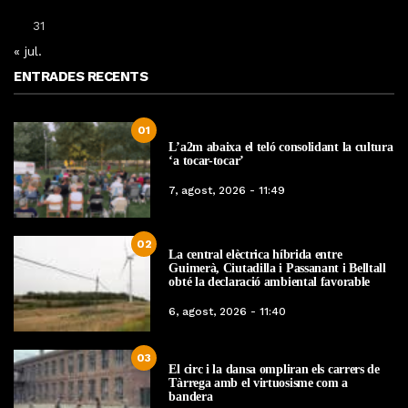
31
« jul.
ENTRADES RECENTS
01
L’a2m abaixa el teló consolidant la cultura
‘a tocar-tocar’
7, agost, 2026 - 11:49
02
La central elèctrica híbrida entre
Guimerà, Ciutadilla i Passanant i Belltall
obté la declaració ambiental favorable
6, agost, 2026 - 11:40
03
El circ i la dansa ompliran els carrers de
Tàrrega amb el virtuosisme com a
bandera