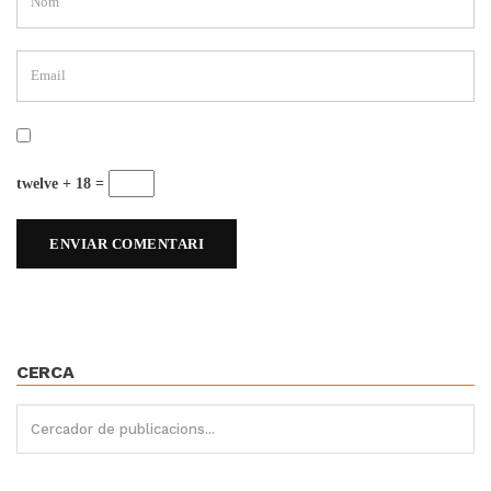
twelve + 18 =
CERCA