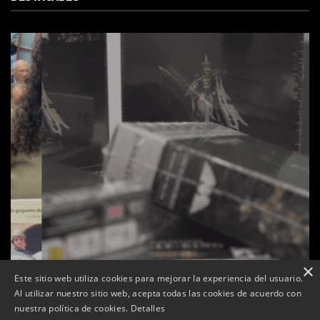
×
Este sitio web utiliza cookies para mejorar la experiencia del usuario.
Al utilizar nuestro sitio web, acepta todas las cookies de acuerdo con
s
La botiga L’K de Balaguer es converteix en nou punt
nuestra política de cookies.
Detalles
de referència de Warhammer a Lleida