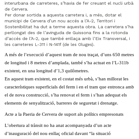
interurbana de carreteres, s’havia de fer creuant el nucli urbà
de Cervera.
Per donar sortida a aquesta carretera i, a més, dotar el
municipi de Cervera d’un nou accés a l’A-2, Territori i
Sostenibilitat ha dut a terme aquesta obra. La carretera s’ha
perllongat des de l’avinguda de Guissona fins a la rotonda
d’accés de l’A-2, que també enllaça amb l’Eix Transversal, i
les carreteres L-311 i N-141f (de les Oluges).
A més de l’execució d’aquest tram de nou traçat, d’uns 650 metres
de longitud i 8 metres d’amplada, també s’ha actuat en l’L-311b
existent, en una longitud d’1,3 quilòmetres.
En aquest tram existent, en el costat més urbà, s’han millorat les
característiques superficials del ferm i en el tram que entronca amb
el de nova construcció, s’ha renovat el ferm i s’han adequat els
elements de senyalització, barreres de seguretat i drenatge.
Acte a la Paeria de Cervera de suport als polítics empresonats
L’obertura al trànsit no ha anat acompanyada d’un acte
d’inauguració del nou enllaç oficial davant “la situació