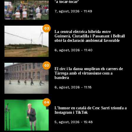
‘a tocar-tocar’
7, agost, 2026 - 11:49
02
La central elèctrica híbrida entre
Guimerà, Ciutadilla i Passanant i Belltall
obté la declaració ambiental favorable
6, agost, 2026 - 11:40
03
El circ i la dansa ompliran els carrers de
Tàrrega amb el virtuosisme com a
bandera
6, agost, 2026 - 11:18
04
L’humor en català de Cesc Sarri triomfa a
Instagram i TikTok
5, agost, 2026 - 15:48