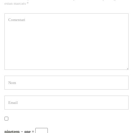
estan marcats *
nineteen − one =