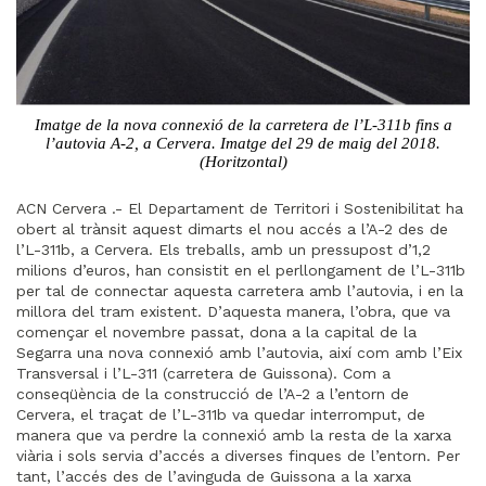
Imatge de la nova connexió de la carretera de l’L-311b fins a
l’autovia A-2, a Cervera. Imatge del 29 de maig del 2018.
(Horitzontal)
ACN Cervera .- El Departament de Territori i Sostenibilitat ha
obert al trànsit aquest dimarts el nou accés a l’A-2 des de
l’L-311b, a Cervera. Els treballs, amb un pressupost d’1,2
milions d’euros, han consistit en el perllongament de l’L-311b
per tal de connectar aquesta carretera amb l’autovia, i en la
millora del tram existent. D’aquesta manera, l’obra, que va
començar el novembre passat, dona a la capital de la
Segarra una nova connexió amb l’autovia, així com amb l’Eix
Transversal i l’L-311 (carretera de Guissona). Com a
conseqüència de la construcció de l’A-2 a l’entorn de
Cervera, el traçat de l’L-311b va quedar interromput, de
manera que va perdre la connexió amb la resta de la xarxa
viària i sols servia d’accés a diverses finques de l’entorn. Per
tant, l’accés des de l’avinguda de Guissona a la xarxa