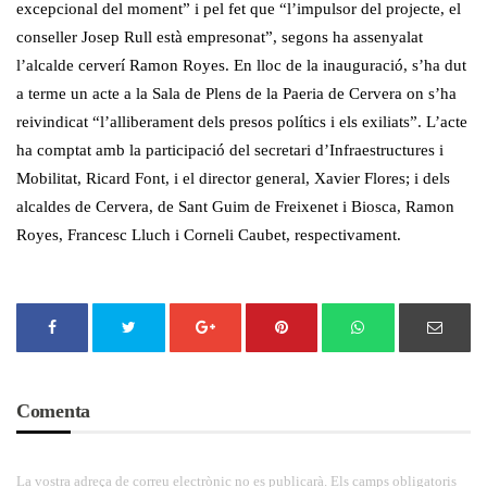
excepcional del moment” i pel fet que “l’impulsor del projecte, el
conseller Josep Rull està empresonat”, segons ha assenyalat
l’alcalde cerverí Ramon Royes. En lloc de la inauguració, s’ha dut
a terme un acte a la Sala de Plens de la Paeria de Cervera on s’ha
reivindicat “l’alliberament dels presos polítics i els exiliats”. L’acte
ha comptat amb la participació del secretari d’Infraestructures i
Mobilitat, Ricard Font, i el director general, Xavier Flores; i dels
alcaldes de Cervera, de Sant Guim de Freixenet i Biosca, Ramon
Royes, Francesc Lluch i Corneli Caubet, respectivament.
Comenta
La vostra adreça de correu electrònic no es publicarà. Els camps obligatoris