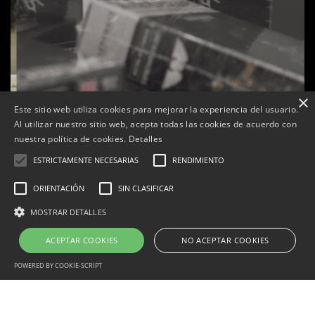
×
Este sitio web utiliza cookies para mejorar la experiencia del usuario.
Al utilizar nuestro sitio web, acepta todas las cookies de acuerdo con
nuestra política de cookies.
Detalles
ESTRICTAMENTE NECESARIAS
RENDIMIENTO
s
La botiga L’K de Balaguer es converteix en nou punt
ORIENTACIÓN
SIN CLASIFICAR
de referència de Warhammer a Lleida
MOSTRAR DETALLES
Per
Tàrrega Televisió
22, abril, 2026 - 08:10
ACEPTAR COOKIES
NO ACEPTAR COOKIES
POWERED BY COOKIE-SCRIPT
Correu electrònic:
info@tarrega.tv
Telèfons: 648 45 71 14 | 669 32 28 46
Estrictamente necesarias
Rendimiento
Orientación
© 2025 AUDIOVISUALS TÀRREGA S.L. Tots els drets reservats.